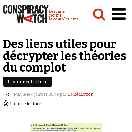
Cookies management panel
Conspiracy Watch :
Les faits
contre
le complotisme
Accueil
Des liens utiles pour
Analyses
décrypter les théories
Conspipédia
du complot
Vidéos
Émissions
Écouter cet article
Revues de presse
Publié le
4 janvier 2009
par
La Rédaction
1 min de lecture
Newsletter