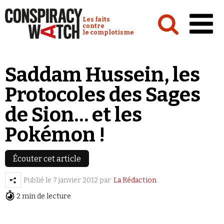
Cookies management panel
Conspiracy Watch :
Les faits
contre
le complotisme
Accueil
Saddam Hussein, les
Analyses
Protocoles des Sages
Conspipédia
de Sion… et les
Vidéos
Pokémon !
Émissions
Revues de presse
Écouter cet article
Publié le
7 janvier 2012
par
La Rédaction
Newsletter
2 min de lecture
Faire un don
Demander à Vera