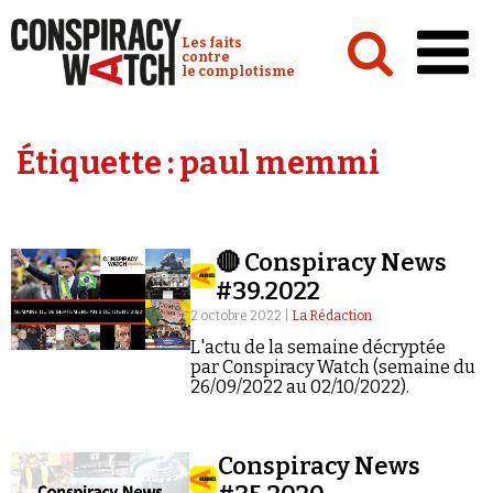
Cookies management panel
Conspiracy Watch :
Les faits
contre
le complotisme
Accueil
Étiquette :
paul memmi
Analyses
Conspipédia
🔴 Conspiracy News
Vidéos
#39.2022
Émissions
2 octobre 2022 |
La Rédaction
L'actu de la semaine décryptée
Revues de presse
par Conspiracy Watch (semaine du
26/09/2022 au 02/10/2022).
Conspiracy News
Newsletter