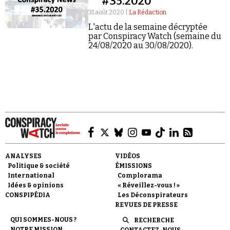
#35.2020
31 août 2020 |
La Rédaction
L'actu de la semaine décryptée
par Conspiracy Watch (semaine du
24/08/2020 au 30/08/2020).
Faire un don
Demander à Vera
ANALYSES
VIDÉOS
Politique & société
ÉMISSIONS
International
Complorama
Idées & opinions
« Réveillez-vous ! »
CONSPIPÉDIA
Les Déconspirateurs
REVUES DE PRESSE
QUI SOMMES-NOUS ?
RECHERCHE
NOTRE MISSION