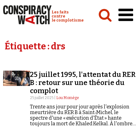
Cookies management panel
Conspiracy Watch :
Les faits
contre
le complotisme
Accueil
Étiquette :
drs
Analyses
Conspipédia
25 juillet 1995, l'attentat du RER
Vidéos
B : retour sur une théorie du
Émissions
complot
25 juillet 2025 |
Lou Momège
Revues de presse
Trente ans jour pour jour après l'explosion
meurtrière du RER B à Saint‑Michel, le
spectre d'une « exécution d'État » hante
toujours la mort de Khaled Kelkal. À l'ombre
de la guerre civile algérienne, le
conspirationnisme prospère.
Newsletter