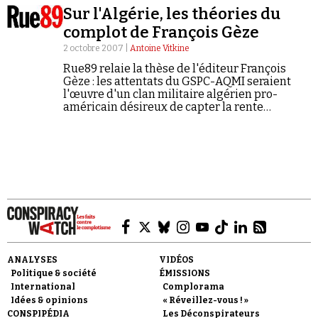
Sur l'Algérie, les théories du
complot de François Gèze
2 octobre 2007 |
Antoine Vitkine
Rue89 relaie la thèse de l'éditeur François
Gèze : les attentats du GSPC-AQMI seraient
l'œuvre d'un clan militaire algérien pro-
Faire un don
américain désireux de capter la rente
pétrolière. Une hypothèse qui, en l'absence de
la moindre preuve, vire au récit complotiste.
Demander à Vera
ANALYSES
VIDÉOS
Politique & société
ÉMISSIONS
International
Complorama
Idées & opinions
« Réveillez-vous ! »
CONSPIPÉDIA
Les Déconspirateurs