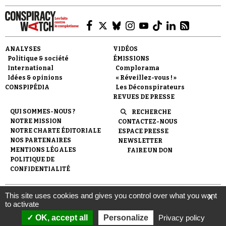
ANALYSES
VIDÉOS
Politique & société
ÉMISSIONS
International
Complorama
Idées & opinions
« Réveillez-vous ! »
CONSPIPÉDIA
Les Déconspirateurs
REVUES DE PRESSE
QUI SOMMES-NOUS ?
RECHERCHE
NOTRE MISSION
CONTACTEZ-NOUS
NOTRE CHARTE ÉDITORIALE
ESPACE PRESSE
NOS PARTENAIRES
NEWSLETTER
MENTIONS LÉGALES
FAIRE UN DON
POLITIQUE DE
CONFIDENTIALITÉ
This site uses cookies and gives you control over what you want
X
© 2007-
2026
Conspiracy Watch
| Une réalisation de
to activate
l'Observatoire du conspirationnisme (association loi de 1901) avec
le soutien de la Fondation pour la Mémoire de la Shoah.
OK, accept all
Personalize
Privacy policy