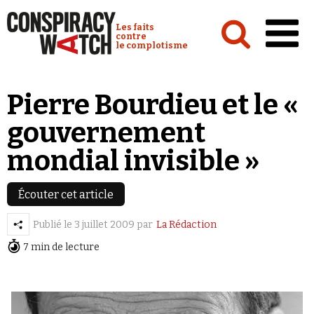
Cookies management panel
Conspiracy Watch :
Les faits
contre
le complotisme
Accueil
Pierre Bourdieu et le «
Analyses
gouvernement
Conspipédia
mondial invisible »
Vidéos
Émissions
Écouter cet article
Revues de presse
Publié le
3 juillet 2009
par
La Rédaction
7 min de lecture
Newsletter