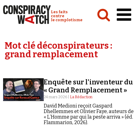
Cookies management panel
Conspiracy Watch :
Les faits
contre
le complotisme
Accueil
Mot clé déconspirateurs :
Analyses
grand remplacement
Conspipédia
Vidéos
Enquête sur l'inventeur du
Émissions
« Grand Remplacement »
Revues de presse
24 mars 2026 |
La Rédaction
David Medioni reçoit Gaspard
Dhellemmes et Olivier Faye, auteurs de
« L’Homme par qui la peste arriva » (éd.
Flammarion, 2026).
Newsletter