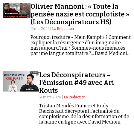
Olivier Mannoni : « Toute la
pensée nazie est complotiste »
(Les Déconspirateurs HS)
15 mai 2025 |
La Rédaction
Pourquoi traduire « Mein Kampf » ? Comment
expliquer la résurgence d’un imaginaire
Faire un don
nazi aujourd'hui ? Sommes-nous menacés
par une langue totalitaire ?... David Medioni
reçoit Olivier Mannoni en exclusivité.
Les Déconspirateurs –
l'émission #49 avec Ari
Demander à Vera
Kouts
14 mars 2024 |
La Rédaction
Tristan Mendès France et Rudy
Reichstadt décryptent l’actualité du
complotisme, de la désinformation et de
la haine en ligne avec David Medioni.