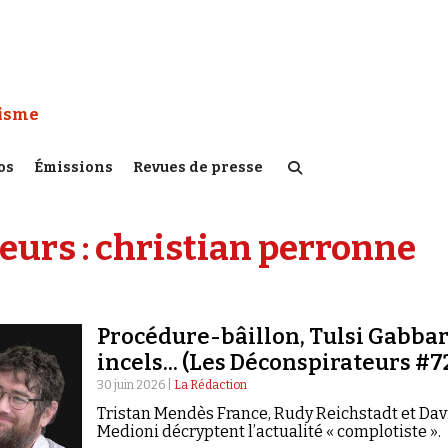
 Watch :
tisme
os
Émissions
Revues de presse
eurs :
christian perronne
Procédure-bâillon, Tulsi Gabbar
incels... (Les Déconspirateurs #7
30 juin 2026 |
La Rédaction
Tristan Mendès France, Rudy Reichstadt et Dav
Medioni décryptent l’actualité « complotiste ».