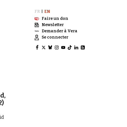
FR
EN
|
Faire un don
Newsletter
Demander à Vera
Se connecter
d,
2)
id