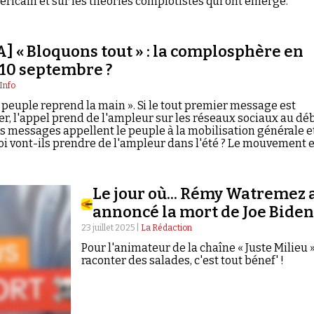
ricain et sur les théories complotistes qui ont émergé.
« Bloquons tout » : la complosphère en
10 septembre ?
Info
e peuple reprend la main ». Si le tout premier message est
r, l'appel prend de l'ampleur sur les réseaux sociaux au dé
es messages appellent le peuple à la mobilisation générale e
oi vont-ils prendre de l'ampleur dans l'été ? Le mouvement e
plosphère est-elle en embuscade ? C'est le sujet de nouveau
ama.
Le jour où... Rémy Watremez 
annoncé la mort de Joe Biden
23 juillet 2025 |
La Rédaction
Pour l'animateur de la chaîne « Juste Milieu »
raconter des salades, c'est tout bénef' !