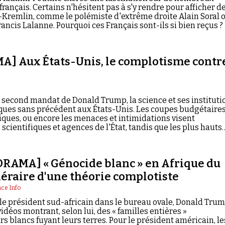
rançais. Certains n'hésitent pas à s'y rendre pour afficher d
-Kremlin, comme le polémiste d'extrême droite Alain Soral 
ancis Lalanne. Pourquoi ces Français sont-ils si bien reçus ?
] Aux États-Unis, le complotisme contr
 second mandat de Donald Trump, la science et ses instituti
ques sans précédent aux États-Unis. Les coupes budgétaires
ques, ou encore les menaces et intimidations visent
 scientifiques et agences de l'État, tandis que les plus hauts
ent des théories directement issues de la complosphère.
RAMA] « Génocide blanc » en Afrique du
inéraire d'une théorie complotiste
ce Info
le président sud-africain dans le bureau ovale, Donald Trum
vidéos montrant, selon lui, des « familles entières »
rs blancs fuyant leurs terres. Pour le président américain, le