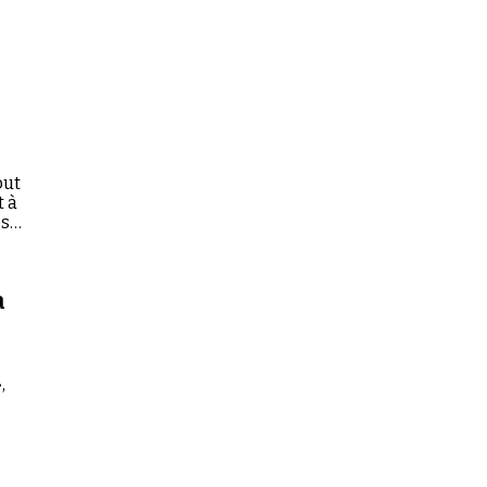
but
t à
st-
a
,