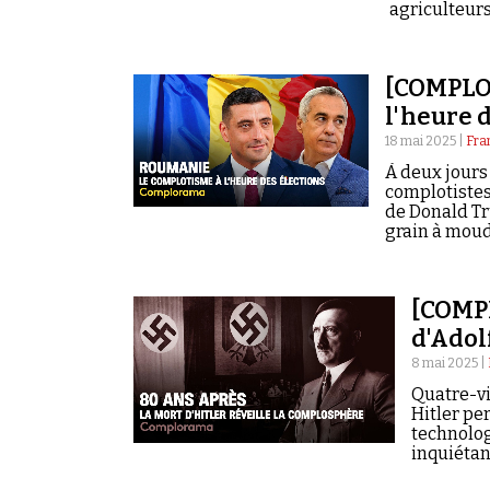
agriculteurs
[COMPLO
l'heure 
18 mai 2025 |
Fra
À deux jours 
complotistes 
de Donald Tr
grain à moud
[COMPL
d'Adol
8 mai 2025 |
Quatre-vi
Hitler pe
technolog
inquiétant