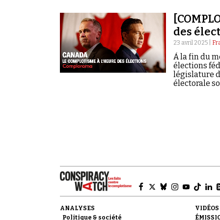
[COMPLOR
des élec
23 avril 2025 |
Fr
À la fin du 
élections féd
législature
électorale s
ANALYSES
VIDÉOS
Politique & société
ÉMISSI