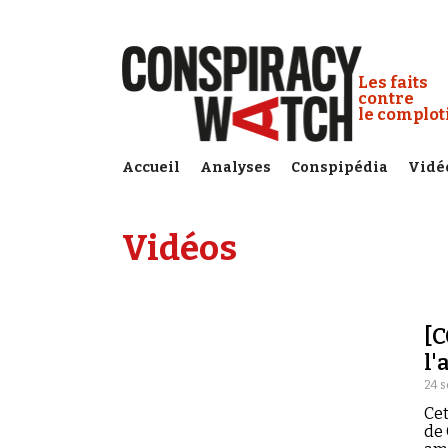
Cookies management panel
Conspiracy
Les faits
contre
le complo
Accueil
Analyses
Conspipédia
Vidé
Vidéos
[
l'
24 
Cet
de 