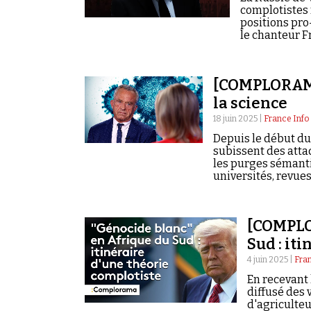
complotistes f
positions pro
le chanteur Fr
[COMPLORAMA
la science
18 juin 2025 |
France Info
Depuis le début du
subissent des atta
les purges sémanti
universités, revues
responsables relai
[COMPLO
Sud : it
4 juin 2025 |
Fran
En recevant 
diffusé des 
d'agriculteu