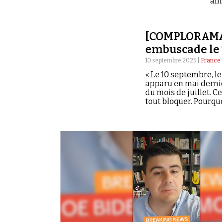
amé
[COMPLORAMA] 
embuscade le 
10 septembre 2025 |
France 
« Le 10 septembre, l
apparu en mai dernie
du mois de juillet. C
tout bloquer. Pourqu
il politique, la com
numéro de Complor