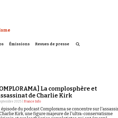
 Watch :
tisme
os
Émissions
Revues de presse
COMPLORAMA] La complosphère et
assassinat de Charlie Kirk
septembre 2025 |
France Info
 épisode du podcast Complorama se concentre sur l'assassi
Charlie Kirk, une figure majeure de l'ultra-conservatisme