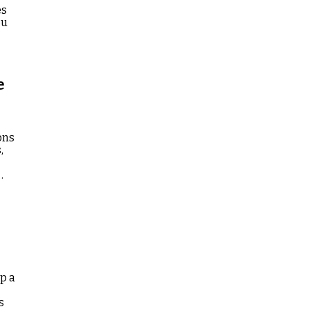
es
ou
e
ons
,
p a
s