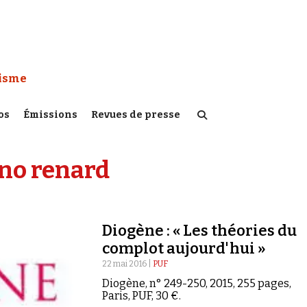
 Watch :
tisme
os
Émissions
Revues de presse
no renard
Diogène : « Les théories du
complot aujourd'hui »
22 mai 2016 |
PUF
Diogène, n° 249-250, 2015, 255 pages,
Paris, PUF, 30 €.