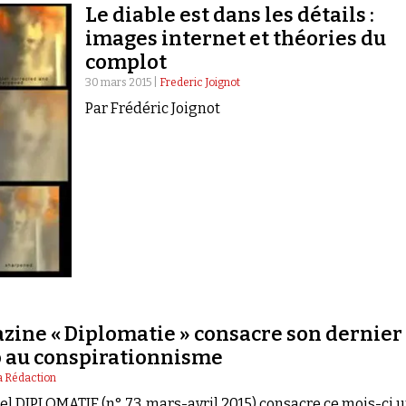
Le diable est dans les détails :
images internet et théories du
complot
30 mars 2015 |
Frederic Joignot
Par Frédéric Joignot
zine « Diplomatie » consacre son dernier
 au conspirationnisme
a Rédaction
el DIPLOMATIE (n° 73, mars-avril 2015) consacre ce mois-ci 