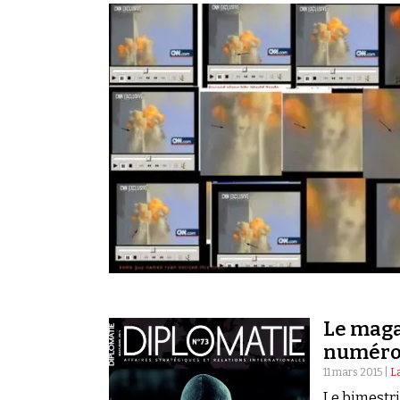
Le maga
numéro
11 mars 2015 |
L
Le bimestri