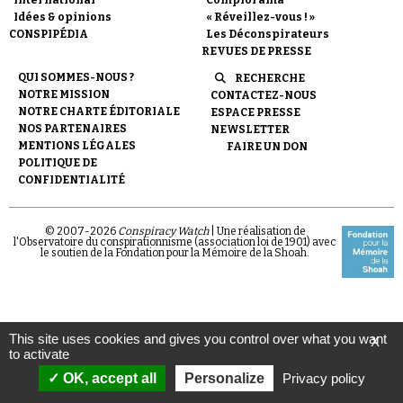
International
Complorama
Idées & opinions
« Réveillez-vous ! »
CONSPIPÉDIA
Les Déconspirateurs
REVUES DE PRESSE
QUI SOMMES-NOUS ?
RECHERCHE
NOTRE MISSION
CONTACTEZ-NOUS
NOTRE CHARTE ÉDITORIALE
ESPACE PRESSE
Faire un don
NOS PARTENAIRES
NEWSLETTER
MENTIONS LÉGALES
FAIRE UN DON
POLITIQUE DE
CONFIDENTIALITÉ
© 2007-
2026
Conspiracy Watch
| Une réalisation de
l'Observatoire du conspirationnisme (association loi de 1901) avec
le soutien de la Fondation pour la Mémoire de la Shoah.
Demander à Vera
This site uses cookies and gives you control over what you want
X
to activate
OK, accept all
Personalize
Privacy policy