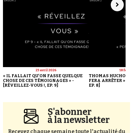
23 avril 2026
18 févri
« IL FALLAIT QU'ON FASSE QUELQUE
THOMAS HUCHON : 
CHOSE DE CES TÉMOIGNAGES » -
FERA ARRÊTER » - [
[RÉVEILLEZ-VOUS !, EP. 9]
EP. 8]
S'abonner
à la newsletter
Recevez chaque semaine toute l'actualité du