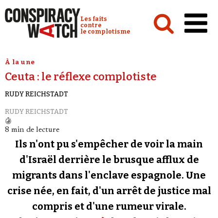
Cookies management panel
Conspiracy Watch :
Les faits
contre
le complotisme
Accueil
À la une
Ceuta : le réflexe complotiste
Analyses
RUDY REICHSTADT
Conspipédia
RUDY REICHSTADT
Vidéos
8 min de lecture
Émissions
Ils n'ont pu s'empêcher de voir la main
Revues de presse
d'Israël derrière le brusque afflux de
migrants dans l'enclave espagnole. Une
Newsletter
crise née, en fait, d'un arrêt de justice mal
Faire un don
compris et d'une rumeur virale.
Demander à Vera