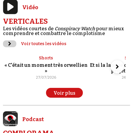
Vidéo
VERTICALES
Les vidéos courtes de
Conspiracy Watch
pour mieux
comprendre et combattre le complotisme
Voir toutes les vidéos
Shorts
Sho
« C'était un moment très orwellien
Et si la langue de
»
projet po
27/07/2026
24/07
Voir plus
Podcast