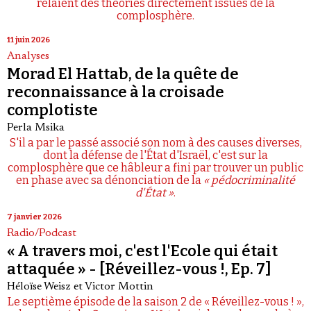
relaient des théories directement issues de la
complosphère.
11 juin 2026
Analyses
Morad El Hattab, de la quête de
reconnaissance à la croisade
complotiste
Perla Msika
S'il a par le passé associé son nom à des causes diverses,
dont la défense de l'État d'Israël, c'est sur la
complosphère que ce hâbleur a fini par trouver un public
en phase avec sa dénonciation de la
« pédocriminalité
d'État »
.
7 janvier 2026
Radio/Podcast
« A travers moi, c'est l'Ecole qui était
attaquée » - [Réveillez-vous !, Ep. 7]
Héloïse Weisz
et
Victor Mottin
Le septième épisode de la saison 2 de « Réveillez-vous ! »,