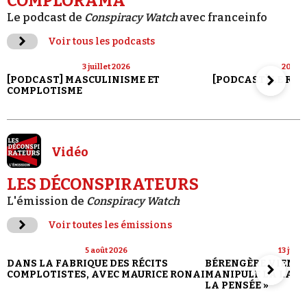
COMPLORAMA
Le podcast de
Conspiracy Watch
avec franceinfo
Voir tous les podcasts
3 juillet 2026
20 jui
[PODCAST] MASCULINISME ET
[PODCAST] LE RET
COMPLOTISME
Vidéo
LES DÉCONSPIRATEURS
L'émission de
Conspiracy Watch
Voir toutes les émissions
5 août 2026
13 juill
DANS LA FABRIQUE DES RÉCITS
BÉRENGÈRE VIENN
COMPLOTISTES, AVEC MAURICE RONAI
MANIPULE LA LANG
LA PENSÉE »