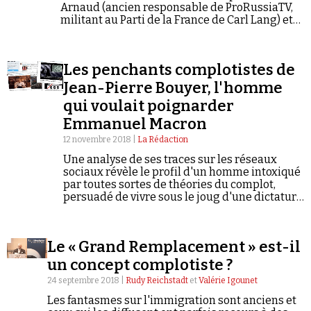
Arnaud (ancien responsable de ProRussiaTV,
militant au Parti de la France de Carl Lang) et
Philippe Milliau (ancien dirigeant du Bloc
identitaire). La direction de la chaîne est…
Les penchants complotistes de
Jean-Pierre Bouyer, l'homme
qui voulait poignarder
Emmanuel Macron
12 novembre 2018 |
La Rédaction
Une analyse de ses traces sur les réseaux
sociaux révèle le profil d'un homme intoxiqué
par toutes sortes de théories du complot,
persuadé de vivre sous le joug d'une dictature
implacable et, surtout, convaincu d'être plus
clairvoyant que les autres.
Le « Grand Remplacement » est-il
un concept complotiste ?
24 septembre 2018 |
Rudy Reichstadt
et
Valérie Igounet
Les fantasmes sur l'immigration sont anciens et