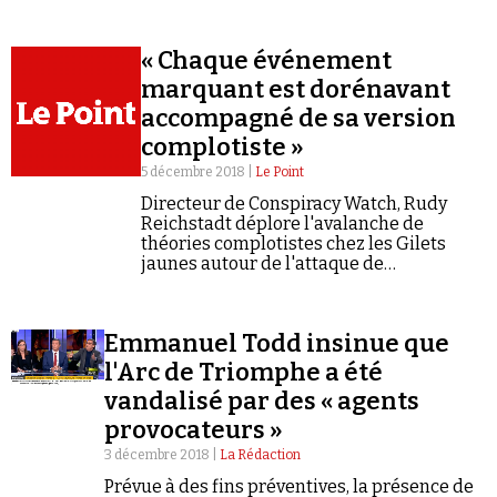
(semaine du 14/01/2019 au 20/01/2019).
Se connecter
Rechercher
« Chaque événement
marquant est dorénavant
accompagné de sa version
complotiste »
5 décembre 2018 |
Le Point
Directeur de Conspiracy Watch, Rudy
Reichstadt déplore l'avalanche de
théories complotistes chez les Gilets
jaunes autour de l'attaque de
Strasbourg.*
Emmanuel Todd insinue que
l'Arc de Triomphe a été
vandalisé par des « agents
provocateurs »
3 décembre 2018 |
La Rédaction
Prévue à des fins préventives, la présence de