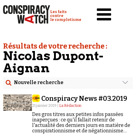
Cookies management panel
Conspiracy Watch :
Les faits
contre
le complotisme
Accueil
Résultats de votre recherche :
Analyses
Nicolas Dupont-
Conspipédia
Aignan
Vidéos
Nouvelle recherche
Émissions
Rechercher
Revues de presse
Conspiracy News #03.2019
Date
21 janvier 2019 |
La Rédaction
Newsletter
Des gros titres aux petites infos passées
Rechercher dans tous les contenus
inaperçues : ce qu'il fallait retenir de
Faire un don
l'actualité des derniers jours en matière de
conspirationnisme et de négationnisme
Demander à Vera
Cibler votre recherche