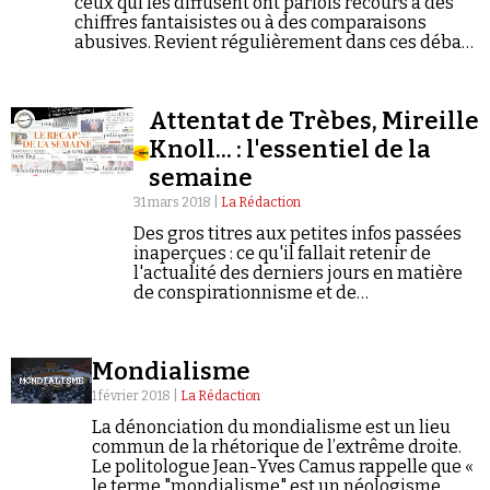
ceux qui les diffusent ont parfois recours à des
chiffres fantaisistes ou à des comparaisons
abusives. Revient régulièrement dans ces débats
la thèse du « Grand Remplacement », qui désigne
clairement des responsables aux flux
migratoires ainsi que la solution – radicale –
Attentat de Trèbes, Mireille
envisagée pour les endiguer, la « remigration »...
Knoll... : l'essentiel de la
semaine
31 mars 2018 |
La Rédaction
Des gros titres aux petites infos passées
inaperçues : ce qu'il fallait retenir de
l'actualité des derniers jours en matière
de conspirationnisme et de
négationnisme.
Mondialisme
1 février 2018 |
La Rédaction
La dénonciation du mondialisme est un lieu
commun de la rhétorique de l’extrême droite.
Le politologue Jean-Yves Camus rappelle que «
le terme "mondialisme" est un néologisme