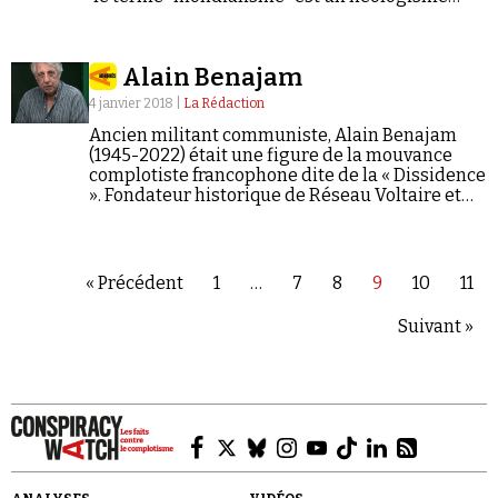
apparu au début des années 1980 dans les
milieux complotistes de l’extrême-droite anti-
juive…
Alain Benajam
4 janvier 2018 |
La Rédaction
Ancien militant communiste, Alain Benajam
(1945-2022) était une figure de la mouvance
complotiste francophone dite de la « Dissidence
». Fondateur historique de Réseau Voltaire et
président de l'association Réseau Voltaire
France, ce proche de Thierry Meyssan et de
Dieudonné M'Bala M'Bala…
« Précédent
1
…
7
8
9
10
11
Suivant »