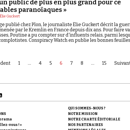
e un public de plus en plus grand pour ce
fables paranoïaques »
Élie Guckert
e publié chez Plon, le journaliste Élie Guckert décrit la guer
menée par le Kremlin en France depuis dix ans. Pour faire va
sses, Poutine a pu compter sur d'influents relais, parmi lesq
mplotistes. Conspiracy Watch en publie les bonnes feuilles
édent
1
…
4
5
6
7
8
…
15
Suivant
QUI SOMMES-NOUS ?
ONS
NOTRE MISSION
orama
NOTRE CHARTE ÉDITORIALE
llez-vous ! »
NOS PARTENAIRES