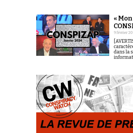
« Mon
CONSP
9 février 2
[AVERTIS
caractèr
dans la 
informati