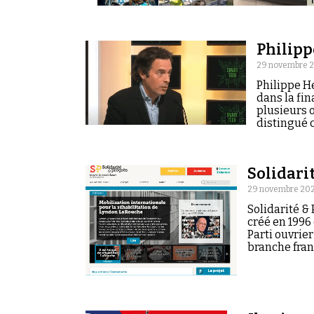
Philipp
29 novembre 2
Philippe He
dans la fin
plusieurs o
distingué 
Solidari
29 novembre 202
Solidarité &
créé en 1996
Parti ouvrie
branche fran