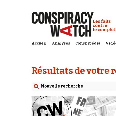
Cookies management panel
Conspiracy
Les faits
contre
le complo
Accueil
Analyses
Conspipédia
Vidé
Résultats de votre 
Nouvelle recherche
Rechercher
Date