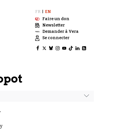
FR
EN
|
Faire un don
Newsletter
Demander à Vera
Se connecter
ppot
4
cy