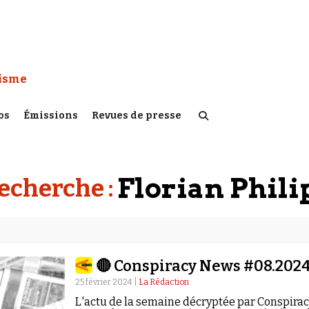
 Watch :
tisme
os
Émissions
Revues de presse
Florian Phili
recherche :
🔴 Conspiracy News #08.202
25 février 2024 |
La Rédaction
L'actu de la semaine décryptée par Conspira