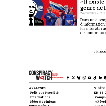
« Il exist
genre de 
15 novembre 2023 |
Dans un ouvrag
d'information 
les intérêts ru
de nombreux co
« Préc
ANALYSES
VIDÉOS
Politique & société
ÉMISSI
International
Compl
Idées & opinions
« Révei