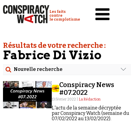
Cookies management panel
Conspiracy Watch :
Les faits
contre
le complotisme
Accueil
Résultats de votre recherche :
Analyses
Fabrice Di Vizio
Conspipédia
Nouvelle recherche
Vidéos
Rechercher
Émissions
Conspiracy News
Date
#07.2022
Revues de presse
13 février 2022 |
La Rédaction
Rechercher dans tous les contenus
L'actu de la semaine décryptée
Newsletter
par Conspiracy Watch (semaine du
Cibler votre recherche
07/02/2022 au 13/02/2022).
Faire un don
Demander à Vera
Rechercher