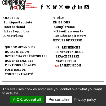
ANALYSES
VIDÉOS
Politique & société
ÉMISSIONS
International
Complorama
Idées & opinions
« Réveillez-vous ! »
CONSPIPÉDIA
Les Déconspirateurs
REVUES DE PRESSE
QUI SOMMES-NOUS ?
RECHERCHE
NOTRE MISSION
CONTACTEZ-NOUS
NOTRE CHARTE ÉDITORIALE
ESPACE PRESSE
NOS PARTENAIRES
NEWSLETTER
MENTIONS LÉGALES
FAIRE UN DON
POLITIQUE DE
CONFIDENTIALITÉ
© 2007-
2026
Conspiracy Watch
| Une réalisation de
This site uses cookies and gives you control over what you want
X
l'Observatoire du conspirationnisme (association loi de 1901) avec
to activate
le soutien de la Fondation pour la Mémoire de la Shoah.
OK, accept all
Personalize
Privacy policy