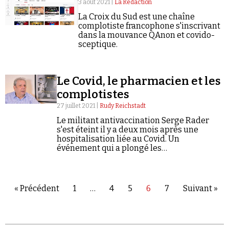
3 août 2021 |
La Rédaction
La Croix du Sud est une chaîne
complotiste francophone s'inscrivant
dans la mouvance QAnon et covido-
sceptique.
Le Covid, le pharmacien et les
complotistes
27 juillet 2021 |
Rudy Reichstadt
Le militant antivaccination Serge Rader
s'est éteint il y a deux mois après une
hospitalisation liée au Covid. Un
événement qui a plongé les
conspirationnistes dans un embarras
palpable...
« Précédent
1
…
4
5
6
7
Suivant »