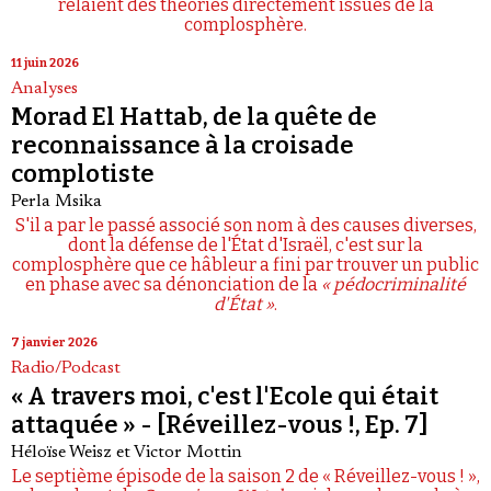
relaient des théories directement issues de la
complosphère.
11 juin 2026
Analyses
Morad El Hattab, de la quête de
reconnaissance à la croisade
complotiste
Perla Msika
S'il a par le passé associé son nom à des causes diverses,
dont la défense de l'État d'Israël, c'est sur la
complosphère que ce hâbleur a fini par trouver un public
en phase avec sa dénonciation de la
« pédocriminalité
d'État »
.
7 janvier 2026
Radio/Podcast
« A travers moi, c'est l'Ecole qui était
attaquée » - [Réveillez-vous !, Ep. 7]
Héloïse Weisz
et
Victor Mottin
Le septième épisode de la saison 2 de « Réveillez-vous ! »,