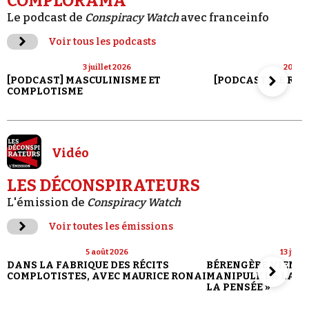
COMPLORAMA
Le podcast de
Conspiracy Watch
avec franceinfo
Voir tous les podcasts
3 juillet 2026
20 jui
[PODCAST] MASCULINISME ET
[PODCAST] LE RET
COMPLOTISME
Vidéo
LES DÉCONSPIRATEURS
L'émission de
Conspiracy Watch
Voir toutes les émissions
5 août 2026
13 juill
DANS LA FABRIQUE DES RÉCITS
BÉRENGÈRE VIENN
COMPLOTISTES, AVEC MAURICE RONAI
MANIPULE LA LANG
LA PENSÉE »