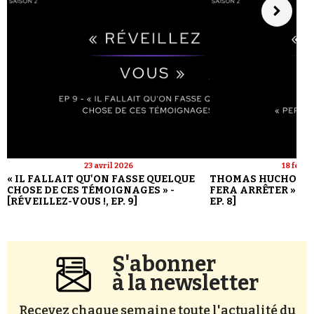
23 avril 2026
18 févri
« IL FALLAIT QU'ON FASSE QUELQUE
THOMAS HUCHON : 
CHOSE DE CES TÉMOIGNAGES » -
FERA ARRÊTER » - [
[RÉVEILLEZ-VOUS !, EP. 9]
EP. 8]
S'abonner
à la newsletter
Recevez chaque semaine toute l'actualité du