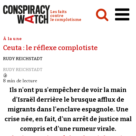
Cookies management panel
Conspiracy Watch :
Les faits
contre
le complotisme
Accueil
À la une
Ceuta : le réflexe complotiste
Analyses
RUDY REICHSTADT
Conspipédia
RUDY REICHSTADT
Vidéos
8 min de lecture
Émissions
Ils n'ont pu s'empêcher de voir la main
Revues de presse
d'Israël derrière le brusque afflux de
migrants dans l'enclave espagnole. Une
Newsletter
crise née, en fait, d'un arrêt de justice mal
Faire un don
compris et d'une rumeur virale.
Demander à Vera