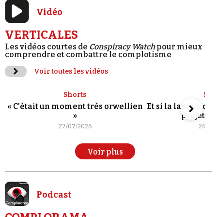
Vidéo
VERTICALES
Les vidéos courtes de
Conspiracy Watch
pour mieux
comprendre et combattre le complotisme
Voir toutes les vidéos
Shorts
Sho
« C'était un moment très orwellien
Et si la langue de
»
projet po
27/07/2026
24/07
Voir plus
Podcast