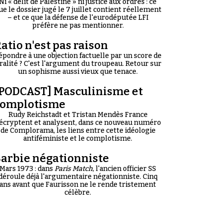
Ni « délit de Palestine » ni justice aux ordres : ce
ue le dossier jugé le 7 juillet contient réellement
– et ce que la défense de l'eurodéputée LFI
préfère ne pas mentionner.
atio n'est pas raison
épondre à une objection factuelle par un score de
iralité ? C'est l'argument du troupeau. Retour sur
un sophisme aussi vieux que tenace.
PODCAST] Masculinisme et
complotisme
Rudy Reichstadt et Tristan Mendès France
écryptent et analysent, dans ce nouveau numéro
de Complorama, les liens entre cette idéologie
antiféministe et le complotisme.
arbie négationniste
Mars 1973 : dans
Paris Match
, l'ancien officier SS
déroule déjà l'argumentaire négationniste. Cinq
ans avant que Faurisson ne le rende tristement
célèbre.