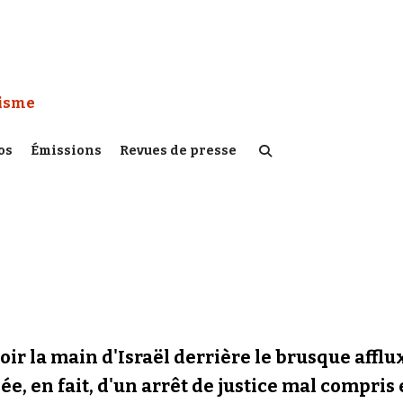
 Watch :
tisme
os
Émissions
Revues de presse
oir la main d'Israël derrière le brusque affl
e, en fait, d'un arrêt de justice mal compris