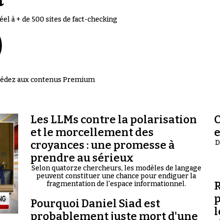
el à + de 500 sites de fact-checking
accédez aux contenus Premium
Les LLMs contre la polarisation
C
et le morcellement des
croyances : une promesse à
D
prendre au sérieux
Selon quatorze chercheurs, les modèles de langage
peuvent constituer une chance pour endiguer la
R
fragmentation de l'espace informationnel.
p
Pourquoi Daniel Siad est
l
probablement juste mort d'une