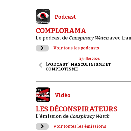
Podcast
COMPLORAMA
Le podcast de
Conspiracy Watch
avec fra
Voir tous les podcasts
3 juillet 2026
[PODCAST] MASCULINISME ET
COMPLOTISME
Vidéo
LES DÉCONSPIRATEURS
L'émission de
Conspiracy Watch
Voir toutes les émissions