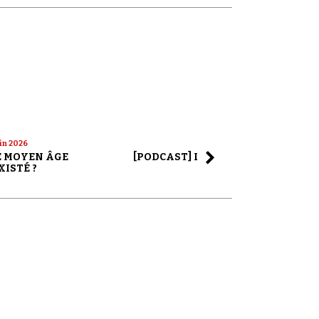
uin 2026
22 mai 2026
LE MOYEN ÂGE
[PODCAST] LA SAGA ALEX JONES
XISTÉ ?