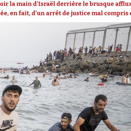
oir la main d'Israël derrière le brusque affl
e, en fait, d'un arrêt de justice mal compris