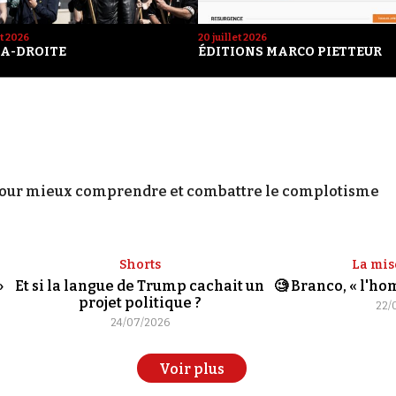
et 2026
20 juillet 2026
A-DROITE
ÉDITIONS MARCO PIETTEUR
our mieux comprendre et combattre le complotisme
Shorts
La mis
»
Et si la langue de Trump cachait un
🧐 Branco, « l'h
projet politique ?
22/
24/07/2026
Voir plus