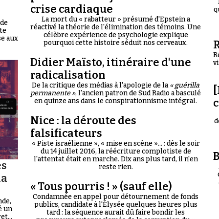
crise cardiaque
q
La mort du « rabatteur » présumé d'Epstein a
 de
réactivé la théorie de l'élimination des témoins. Une
te
célèbre expérience de psychologie explique
se aux
R
pourquoi cette histoire séduit nos cerveaux.
R
Didier Maïsto, itinéraire d'une
v
radicalisation
De la critique des médias à l'apologie de la
« guérilla
[
permanente »
, l'ancien patron de Sud Radio a basculé
en quinze ans dans le conspirationnisme intégral.
Nice : la déroute des
d
falsificateurs
« Piste israélienne », « mise en scène »... : dès le soir
du 14 juillet 2016, la réécriture complotiste de
B
l'attentat était en marche. Dix ans plus tard, il n'en
es
reste rien.
la
« Tous pourris ! » (sauf elle)
Condamnée en appel pour détournement de fonds
nde,
publics, candidate à l'Élysée quelques heures plus
é un
tard : la séquence aurait dû faire bondir les
t...