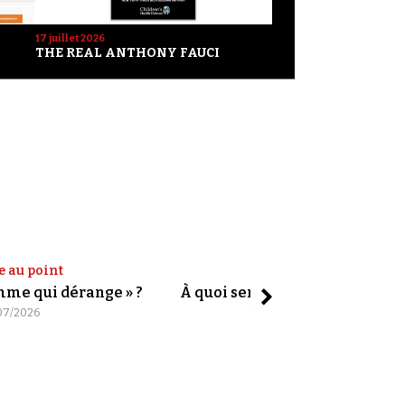
17 juillet 2026
THE REAL ANTHONY FAUCI
e au point
Shorts
omme qui dérange » ?
À quoi servent les slogans ?
07/2026
20/07/2026