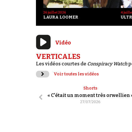
26 juillet 2026
4 juill
LAURA LOOMER
ULTR
Vidéo
VERTICALES
Les vidéos courtes de
Conspiracy Watch
p
Voir toutes les vidéos
Shorts
« C'était un moment très orwellien 
27/07/2026