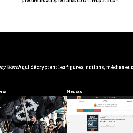
procureurs autoproclamés de la corruption du «
Système ». Il n'en a rien été.
acy Watch
qui décryptent les figures, notions, médias et 
ons
Médias