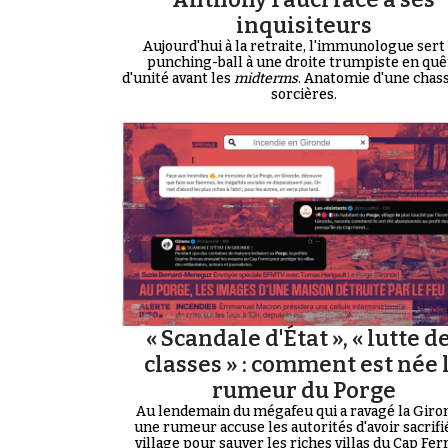
inquisiteurs
Aujourd'hui à la retraite, l'immunologue sert
punching-ball à une droite trumpiste en quê
d'unité avant les
midterms
. Anatomie d'une chas
sorcières.
« Scandale d'État », « lutte d
classes » : comment est née 
rumeur du Porge
Au lendemain du mégafeu qui a ravagé la Giro
une rumeur accuse les autorités d'avoir sacrifi
village pour sauver les riches villas du Cap Ferre