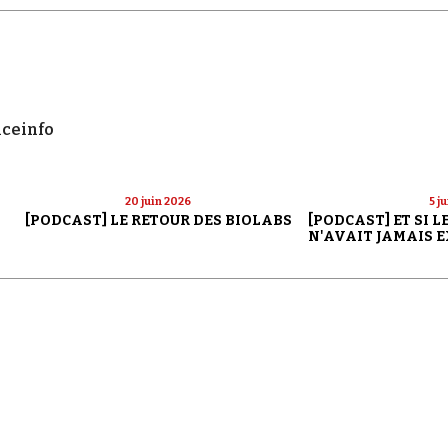
nceinfo
20 juin 2026
5 j
[PODCAST] LE RETOUR DES BIOLABS
[PODCAST] ET SI 
N'AVAIT JAMAIS E