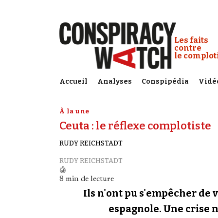
Cookies management panel
Conspiracy
Les faits
contre
le complo
Accueil
Analyses
Conspipédia
Vidé
À la une
Ceuta : le réflexe complotiste
RUDY REICHSTADT
RUDY REICHSTADT
8 min de lecture
Ils n'ont pu s'empêcher de v
espagnole. Une crise né