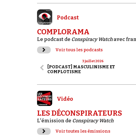
Podcast
COMPLORAMA
Le podcast de
Conspiracy Watch
avec fra
Voir tous les podcasts
3 juillet 2026
[PODCAST] MASCULINISME ET
COMPLOTISME
Vidéo
LES DÉCONSPIRATEURS
L'émission de
Conspiracy Watch
Voir toutes les émissions