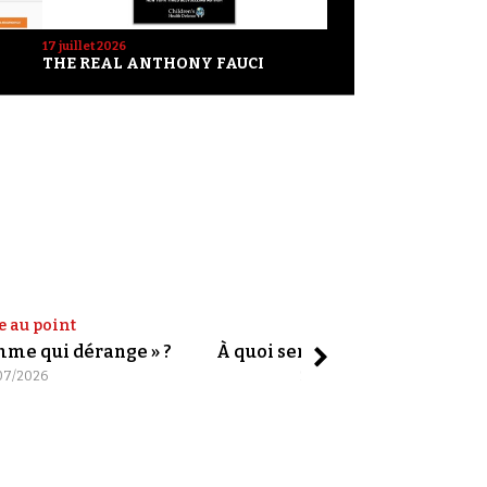
17 juillet 2026
THE REAL ANTHONY FAUCI
e au point
Shorts
omme qui dérange » ?
À quoi servent les slogans ?
07/2026
20/07/2026