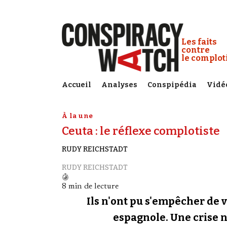
Cookies management panel
Conspiracy
Les faits
contre
le complo
Accueil
Analyses
Conspipédia
Vidé
À la une
Ceuta : le réflexe complotiste
RUDY REICHSTADT
RUDY REICHSTADT
8 min de lecture
Ils n'ont pu s'empêcher de v
espagnole. Une crise né