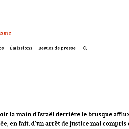
 Watch :
tisme
os
Émissions
Revues de presse
oir la main d'Israël derrière le brusque affl
e, en fait, d'un arrêt de justice mal compris