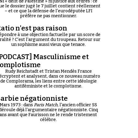
Ni « délit de Palestine » ni justice aux ordres : ce
ue le dossier jugé le 7 juillet contient réellement
– et ce que la défense de l'eurodéputée LFI
préfère ne pas mentionner.
atio n'est pas raison
épondre à une objection factuelle par un score de
iralité ? C'est l'argument du troupeau. Retour sur
un sophisme aussi vieux que tenace.
PODCAST] Masculinisme et
complotisme
Rudy Reichstadt et Tristan Mendès France
écryptent et analysent, dans ce nouveau numéro
de Complorama, les liens entre cette idéologie
antiféministe et le complotisme.
arbie négationniste
Mars 1973 : dans
Paris Match
, l'ancien officier SS
déroule déjà l'argumentaire négationniste. Cinq
ans avant que Faurisson ne le rende tristement
célèbre.