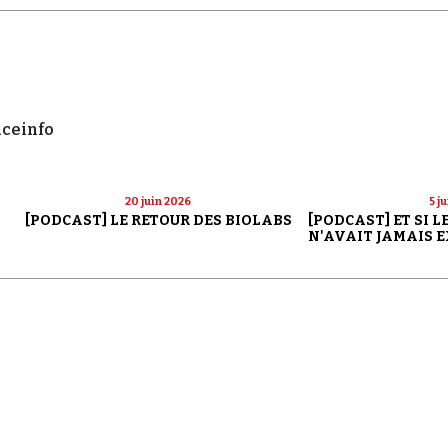
nceinfo
20 juin 2026
5 j
[PODCAST] LE RETOUR DES BIOLABS
[PODCAST] ET SI 
N'AVAIT JAMAIS E