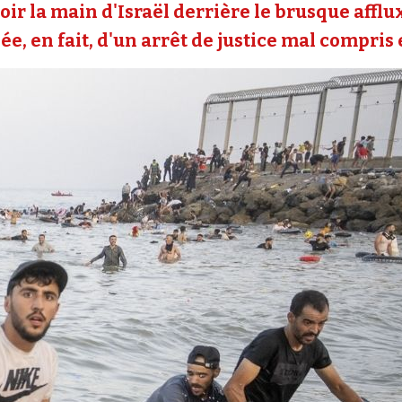
oir la main d'Israël derrière le brusque affl
e, en fait, d'un arrêt de justice mal compris