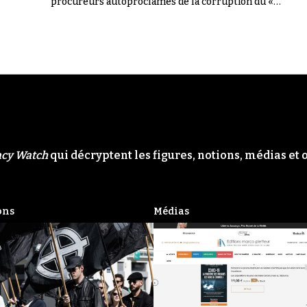
procureurs autoproclamés de la corruption du «
Système ». Il n'en a rien été.
acy Watch
qui décryptent les figures, notions, médias et 
ons
Médias