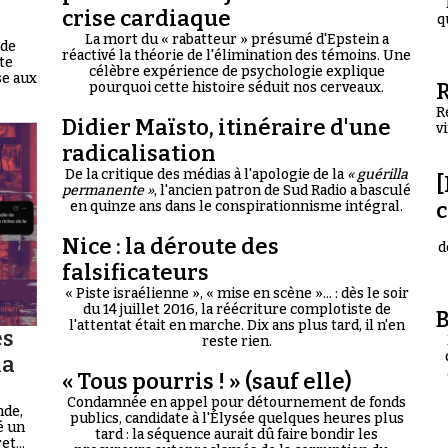
crise cardiaque
q
La mort du « rabatteur » présumé d'Epstein a
 de
réactivé la théorie de l'élimination des témoins. Une
te
célèbre expérience de psychologie explique
se aux
R
pourquoi cette histoire séduit nos cerveaux.
R
Didier Maïsto, itinéraire d'une
v
radicalisation
De la critique des médias à l'apologie de la
« guérilla
[
permanente »
, l'ancien patron de Sud Radio a basculé
en quinze ans dans le conspirationnisme intégral.
Nice : la déroute des
d
falsificateurs
« Piste israélienne », « mise en scène »... : dès le soir
du 14 juillet 2016, la réécriture complotiste de
B
l'attentat était en marche. Dix ans plus tard, il n'en
es
reste rien.
la
« Tous pourris ! » (sauf elle)
Condamnée en appel pour détournement de fonds
nde,
publics, candidate à l'Élysée quelques heures plus
é un
tard : la séquence aurait dû faire bondir les
t...