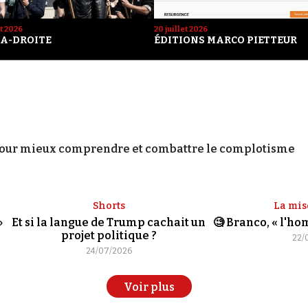
et 2026
20 juillet 2026
A-DROITE
ÉDITIONS MARCO PIETTEUR
our mieux comprendre et combattre le complotisme
Shorts
La mis
»
Et si la langue de Trump cachait un
🧐 Branco, « l'h
projet politique ?
22/
24/07/2026
Voir plus