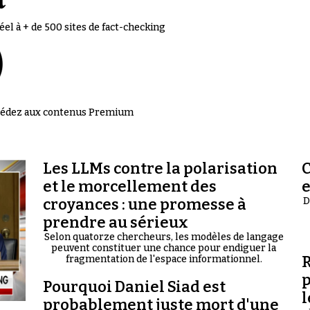
el à + de 500 sites de fact-checking
accédez aux contenus Premium
Les LLMs contre la polarisation
C
et le morcellement des
croyances : une promesse à
D
prendre au sérieux
Selon quatorze chercheurs, les modèles de langage
peuvent constituer une chance pour endiguer la
R
fragmentation de l'espace informationnel.
p
Pourquoi Daniel Siad est
l
probablement juste mort d'une