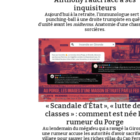
inquisiteurs
Aujourd'hui à la retraite, l'immunologue sert
punching-ball à une droite trumpiste en quê
d'unité avant les
midterms
. Anatomie d'une chas
sorcières.
« Scandale d'État », « lutte d
classes » : comment est née 
rumeur du Porge
Au lendemain du mégafeu qui a ravagé la Giro
une rumeur accuse les autorités d'avoir sacrifi
village pour sauver les riches villas du Cap Ferre