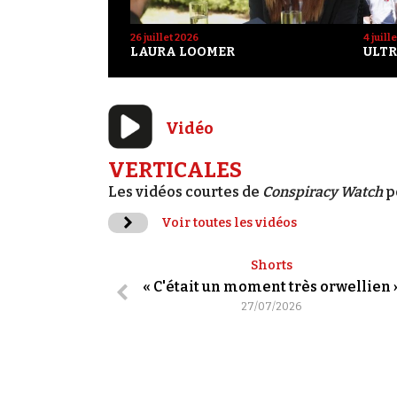
26 juillet 2026
4 juill
LAURA LOOMER
ULTR
Vidéo
VERTICALES
Les vidéos courtes de
Conspiracy Watch
p
Voir toutes les vidéos
Shorts
« C'était un moment très orwellien 
27/07/2026