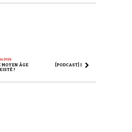
uin 2026
22 mai 2026
LE MOYEN ÂGE
[PODCAST] LA SAGA ALEX JONES
XISTÉ ?