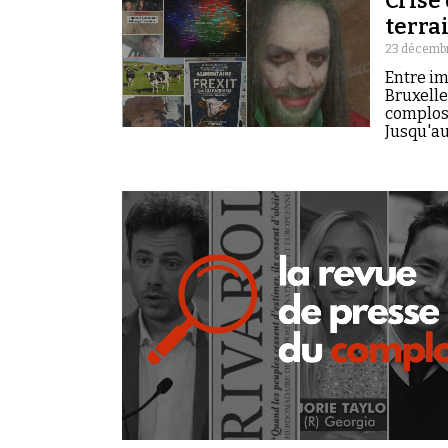
Crise
terra
23 décembr
Entre im
Bruxelle
complosp
Jusqu'au