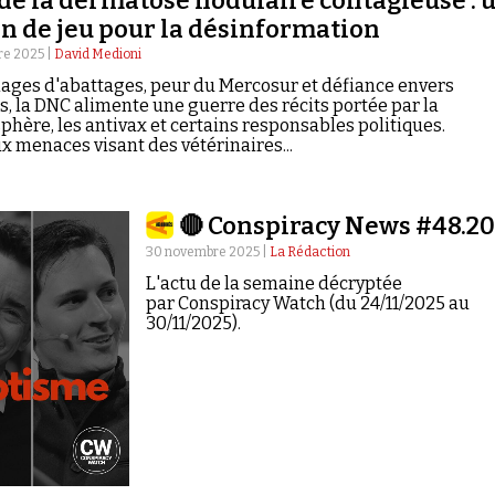
 de la dermatose nodulaire contagieuse : 
in de jeu pour la désinformation
e 2025 |
David Medioni
ages d'abattages, peur du Mercosur et défiance envers
s, la DNC alimente une guerre des récits portée par la
hère, les antivax et certains responsables politiques.
x menaces visant des vétérinaires...
🔴 Conspiracy News #48.2
30 novembre 2025 |
La Rédaction
L'actu de la semaine décryptée
par Conspiracy Watch (du 24/11/2025 au
30/11/2025).