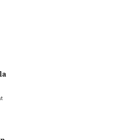
la
nt