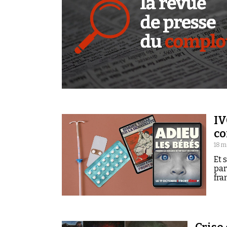
IV
c
18 m
Et 
par
fra