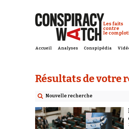
Cookies management panel
Conspiracy
Les faits
contre
le complo
Accueil
Analyses
Conspipédia
Vidé
Résultats de votre 
Nouvelle recherche
Rechercher
Date