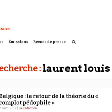
 Watch :
tisme
os
Émissions
Revues de presse
laurent louis
recherche :
Belgique : le retour de la théorie du «
complot pédophile »
23 avril 2012 |
La Rédaction