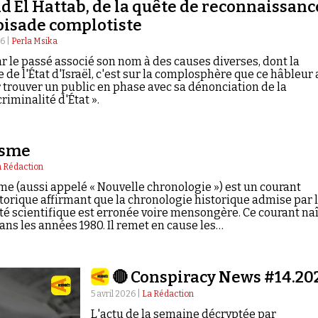
d El Hattab, de la quête de reconnaissanc
roisade complotiste
26 |
Perla Msika
par le passé associé son nom à des causes diverses, dont la
 de l'État d'Israël, c'est sur la complosphère que ce hâbleur 
r trouver un public en phase avec sa dénonciation de la
riminalité d'État ».
isme
 Rédaction
me (aussi appelé « Nouvelle chronologie ») est un courant
orique affirmant que la chronologie historique admise par 
scientifique est erronée voire mensongère. Ce courant naî
ans les années 1980. Il remet en cause les…
🔴 Conspiracy News #14.20
5 avril 2026 |
La Rédaction
L'actu de la semaine décryptée par