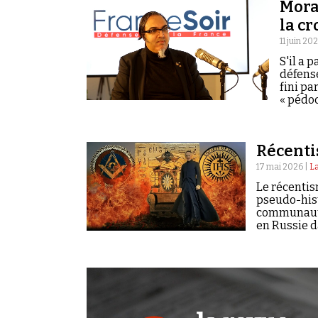
Mora
la c
11 juin 20
S'il a 
défense
fini pa
« pédoc
Récent
17 mai 2026 |
La
Le récentis
pseudo-hist
communauté 
en Russie d