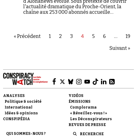
d'Alohanews évolue. Sous prétexte de couvrir
l'actualité dramatique du Proche-Orient, la
chaîne aux 253 000 abonnés accueille
désormais des figures plus que compromises
avec le complotisme, l'antisémitisme et
l'extrême droite. L'objectif : faire toujours plus
d'audience.
« Précédent
1
2
3
4
5
6
…
19
Suivant »
ANALYSES
VIDÉOS
Politique & société
ÉMISSIONS
International
Complorama
Idées & opinions
« Réveillez-vous ! »
CONSPIPÉDIA
Les Déconspirateurs
REVUES DE PRESSE
QUI SOMMES-NOUS ?
RECHERCHE