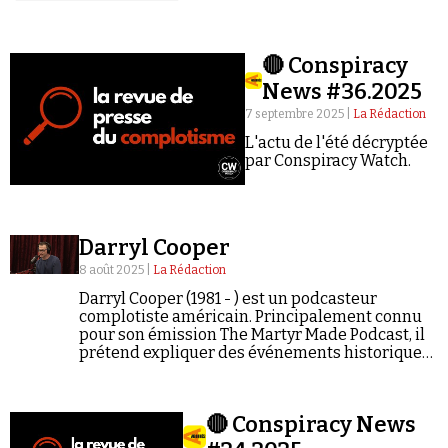
🔴 Conspiracy
News #36.2025
7 septembre 2025 |
La Rédaction
L'actu de l'été décryptée
par Conspiracy Watch.
Darryl Cooper
8 août 2025 |
La Rédaction
Darryl Cooper (1981 - ) est un podcasteur
complotiste américain. Principalement connu
pour son émission The Martyr Made Podcast, il
prétend expliquer des événements historiques
à ses auditeurs en présentant des thèses
conspirationnistes, révisionnistes et
négationnistes. Bien que cumulant 350…
🔴 Conspiracy News