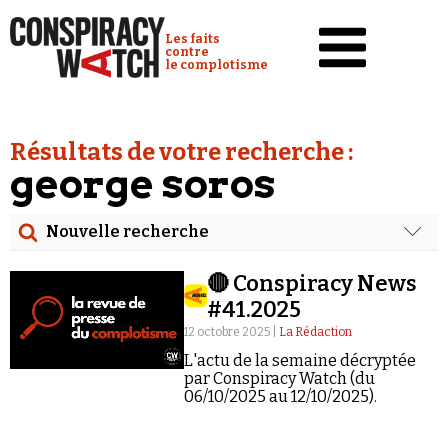
Cookies management panel
Conspiracy Watch :
Les faits
contre
le complotisme
Accueil
Résultats de votre recherche :
Analyses
george soros
Conspipédia
Nouvelle recherche
Vidéos
Rechercher
Émissions
🔴 Conspiracy News
Date
#41.2025
Revues de presse
12 octobre 2025 |
La Rédaction
Rechercher dans tous les contenus
L'actu de la semaine décryptée
Newsletter
par Conspiracy Watch (du
Cibler votre recherche
06/10/2025 au 12/10/2025).
Faire un don
Demander à Vera
Rechercher