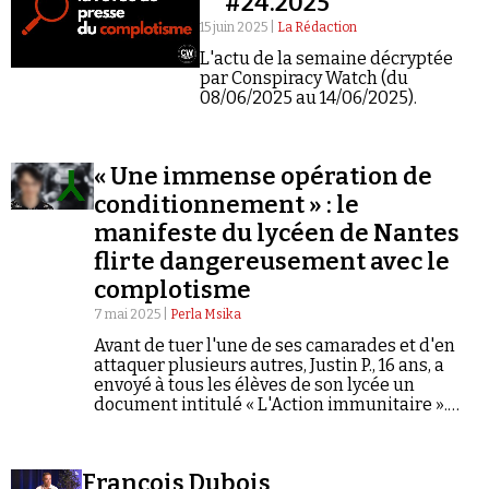
#24.2025
15 juin 2025 |
La Rédaction
L'actu de la semaine décryptée
par Conspiracy Watch (du
08/06/2025 au 14/06/2025).
« Une immense opération de
conditionnement » : le
manifeste du lycéen de Nantes
flirte dangereusement avec le
complotisme
7 mai 2025 |
Perla Msika
Avant de tuer l'une de ses camarades et d'en
attaquer plusieurs autres, Justin P., 16 ans, a
envoyé à tous les élèves de son lycée un
document intitulé « L'Action immunitaire ».
Prêchant une écologie radicale, ce manifeste
contient d'indéniables accents
conspirationnistes.
François Dubois