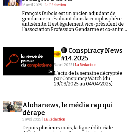
16 avril 2025 |
La Rédaction
François Dubois est un ancien adjudant de
gendarmerie évoluant dans la complosphère
antisémite. Il est également vice-président de
l'association Profession Gendarme et co-anime
le site éponyme. Il collabore également au site
Strategika de Pierre-Antoine Plaquevent.
Interviewé alternativement par Richard Boutry…
🔴 Conspiracy News
#14.2025
5 avril 2025 |
La Rédaction
L'actu de la semaine décryptée
par Conspiracy Watch (du
29/03/2025 au 04/04/2025).
Alohanews, le média rap qui
dérape
3 avril 2025 |
La Rédaction
Depuis plusieurs mois, la ligne éditoriale