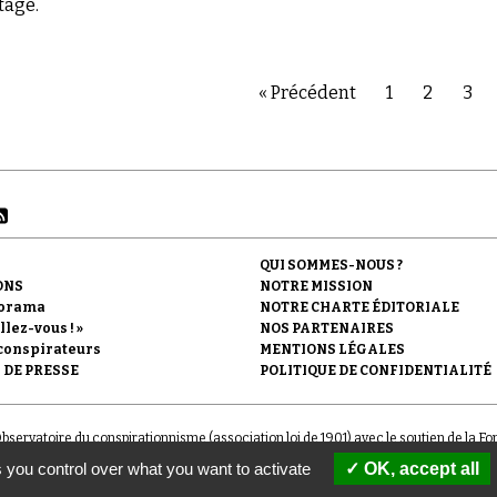
tage.
« Précédent
1
2
3
QUI SOMMES-NOUS ?
ONS
NOTRE MISSION
orama
NOTRE CHARTE ÉDITORIALE
llez-vous ! »
NOS PARTENAIRES
conspirateurs
MENTIONS LÉGALES
 DE PRESSE
POLITIQUE DE CONFIDENTIALITÉ
'Observatoire du conspirationnisme (association loi de 1901) avec le soutien de la F
 you control over what you want to activate
OK, accept all