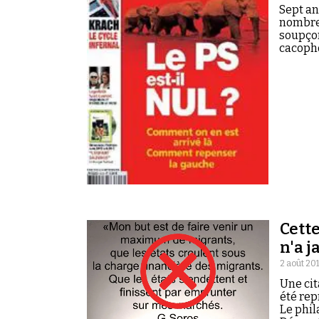
Rechercher dans tous les contenus
Sept an
nombreu
Cibler votre recherche
soupçon
cacopho
Rechercher
Cett
n'a 
2 août 20
Une cit
été rep
Le phil