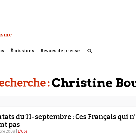
 Watch :
tisme
os
Émissions
Revues de presse
Christine Bo
recherche :
tats du 11-septembre : Ces Français qui n
nt pas
bre 2008 |
L'Obs