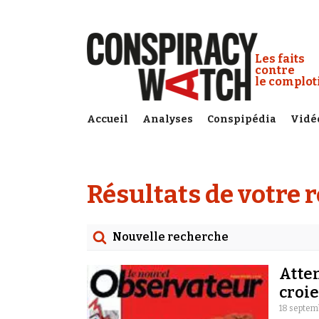
Cookies management panel
Conspiracy
Les faits
contre
le complo
Accueil
Analyses
Conspipédia
Vidé
Résultats de votre 
Nouvelle recherche
Rechercher
Atten
Date
croie
18 septem