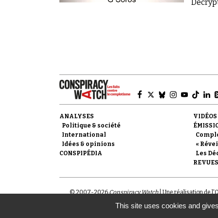
Décryp
ANALYSES
VIDÉOS
Politique & société
ÉMISSI
International
Compl
Idées & opinions
« Révei
CONSPIPÉDIA
Les Dé
REVUES
© 2007-
2026
Conspiracy Watch
| Une réalisation de l
This site uses cookies and gives