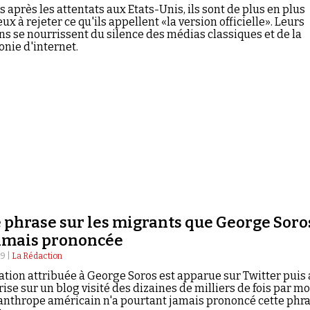
s après les attentats aux Etats-Unis, ils sont de plus en plus
x à rejeter ce qu'ils appellent «la version officielle». Leurs
s se nourrissent du silence des médias classiques et de la
nie d'internet.
e phrase sur les migrants que George Soro
jamais prononcée
19 |
La Rédaction
ation attribuée à George Soros est apparue sur Twitter puis 
rise sur un blog visité des dizaines de milliers de fois par mo
anthrope américain n'a pourtant jamais prononcé cette phra