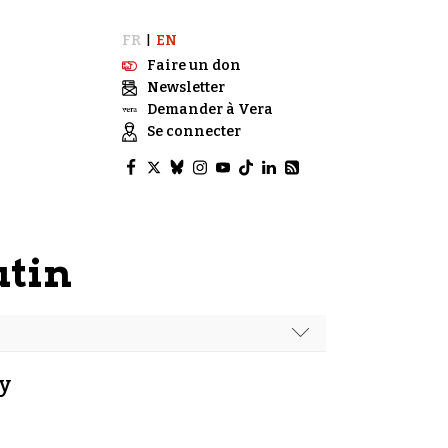
FR
EN
|
Faire un don
Newsletter
Demander à Vera
Se connecter
utin
'y