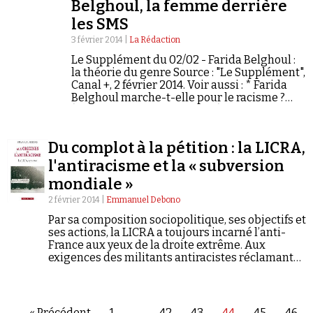
Belghoul, la femme derrière
les SMS
3 février 2014 |
La Rédaction
Le Supplément du 02/02 - Farida Belghoul :
la théorie du genre Source : "Le Supplément",
Canal +, 2 février 2014. Voir aussi : * Farida
Belghoul marche-t-elle pour le racisme ?
(Presse & Cité, 6 janvier 2014) * Farida…
Du complot à la pétition : la LICRA,
l'antiracisme et la « subversion
mondiale »
2 février 2014 |
Emmanuel Debono
Par sa composition sociopolitique, ses objectifs et
ses actions, la LICRA a toujours incarné l’anti-
France aux yeux de la droite extrême. Aux
exigences des militants antiracistes réclamant
des sanctions et des interdictions face aux
manifestations haineuses ont rapidement
répondu les attaques visant les empêcheurs
d’exprimer en rond des opinions antijuives...
« Précédent
1
…
42
43
44
45
46