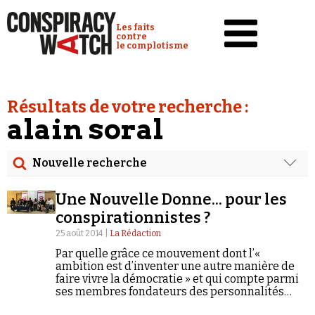
Cookies management panel
Conspiracy Watch :
Les faits
contre
le complotisme
Accueil
Résultats de votre recherche :
Analyses
alain soral
Conspipédia
Nouvelle recherche
Vidéos
Rechercher
Émissions
Une Nouvelle Donne... pour les
Date
conspirationnistes ?
Revues de presse
25 août 2014 |
La Rédaction
Rechercher dans tous les contenus
Par quelle grâce ce mouvement dont l’«
Newsletter
ambition est d’inventer une autre manière de
Cibler votre recherche
faire vivre la démocratie » et qui compte parmi
Faire un don
ses membres fondateurs des personnalités
engagées à gauche a-t-il pu attirer sur lui la
Demander à Vera
Rechercher