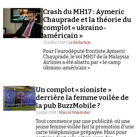
bienveillance d’un groupe d’extrême droite
Se connecter
comme Egalité & Réconciliation ?
Crash du MH17 : Aymeric
Chauprade et la théorie du
complot « ukraino-
américain »
25 juillet 2014 |
La Rédaction
Pour l'eurodéputé frontiste Aymeric
Chauprade, le vol MH17 de la Malaysia
Airlines a été abattu par « le camp
ukraino-américain ».
Un complot « sioniste »
derrière la femme voilée de
la pub BuzzMobile ?
2 juillet 2014 |
Marcel Waintrater
Tout commence par une publicité, où une
jeune femme voilée fait la promotion d'une
carte téléphonique prépayée. Mais pour