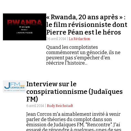
d'interdiction administrative pour risque de «
troubles et heurts en matière d'ordre public…
« Rwanda, 20 ans après » :
le film révisionniste dont
Pierre Péan est le héros
26 avril 2014 |
La Rédaction
Quand les complotistes
commémorent un génocide, ils ne
peuvent pas s'empêcher d'en
réécrire l'histoire...
Interview sur le
conspirationnisme (Judaïques
FM)
6 avril 2014 |
Rudy Reichstadt
Jean Corcos m'a aimablement invité à venir
parler de théories du complot dans son
émission de Judaïques FM, "Rencontre". J'ai
essayé de répondre à quelques-unes de ses