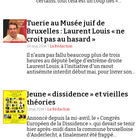
certains, tout cela est un coup des «
sionistes ».
Tuerie au Musée juif de
Bruxelles : Laurent Louis « ne
croit pas au hasard »
24 mai 2014 |
La Rédaction
Il n'aura pas fallu beaucoup plus de trois
heures au député belge d'extrême droite
Laurent Louis, à l'initiative d'un raout
antisémite interdit début mai, pour livrer son
interprétation de la fusillade qui a fait au
moins trois morts samedi 24 mai, au Musée juif
de Bruxelles.
Jeune « dissidence » et vieilles
théories
5 mai 2014 |
La Rédaction
Annoncé depuis la mi-avril, le « Congrès
Européen de la Dissidence », qui devait se tenir
hier après-midi dans la commune bruxelloise
d'Anderlecht, a finalement été frappé