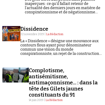
inaperçues : ce qu’il fallait retenir de
l’actualité des derniers jours en matière de
conspirationnisme et de négationnisme
(semaine du 02/12/2019 au 08/12/2019).
Dissidence
22 novembre 2019 |
La Rédaction
La « Dissidence » désigne une mouvance aux
contours flous ayant pour dénominateur
commun une vision du monde
conspirationniste, un rejet de la construction
européenne, de l'immigration, de l'Alliance
atlantique, du « mondialisme », du « sionisme »
et de…
Complotisme,
antisémitisme,
antimaçonnisme... : dans la
tête des Gilets jaunes
constituants du 91
14 juin 2019 |
La Rédaction