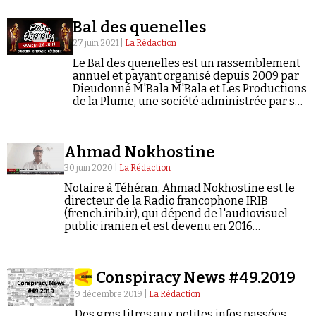
(lelibrepenseur.org) apparu en 2010.
Se connecter
Bal des quenelles
27 juin 2021 |
La Rédaction
Le Bal des quenelles est un rassemblement
annuel et payant organisé depuis 2009 par
Dieudonné M'Bala M'Bala et Les Productions
de la Plume, une société administrée par sa
compagne Noémie Montagne.
Ahmad Nokhostine
30 juin 2020 |
La Rédaction
Notaire à Téhéran, Ahmad Nokhostine est le
directeur de la Radio francophone IRIB
(french.irib.ir), qui dépend de l'audiovisuel
public iranien et est devenu en 2016
ParsToday. Il anime une émission en français
(« Le Débat ») sur la chaîne iranienne…
Conspiracy News #49.2019
9 décembre 2019 |
La Rédaction
Des gros titres aux petites infos passées