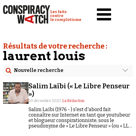
Cookies management panel
Conspiracy Watch :
Les faits
contre
le complotisme
Accueil
Résultats de votre recherche :
Analyses
laurent louis
Conspipédia
Nouvelle recherche
Vidéos
Rechercher
Émissions
Salim Laïbi (« Le Libre Penseur
Date
»)
Revues de presse
20 décembre 2021 |
La Rédaction
Rechercher dans tous les contenus
Salim Laïbi (1976 - ) s'est d'abord fait
Newsletter
connaître sur Internet en tant que youtubeur
Cibler votre recherche
et blogueur conspirationniste, sous le
Faire un don
pseudonyme de « Le Libre Penseur » (ou « LLP
»), qui est aussi le nom de son site
Demander à Vera
Rechercher