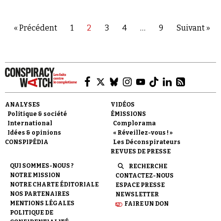
complotisme et d'antisémitisme ?
« Précédent
1
2
3
4
…
9
Suivant »
ANALYSES
VIDÉOS
Politique & société
ÉMISSIONS
International
Complorama
Idées & opinions
« Réveillez-vous ! »
CONSPIPÉDIA
Les Déconspirateurs
REVUES DE PRESSE
QUI SOMMES-NOUS ?
RECHERCHE
NOTRE MISSION
CONTACTEZ-NOUS
NOTRE CHARTE ÉDITORIALE
ESPACE PRESSE
NOS PARTENAIRES
NEWSLETTER
MENTIONS LÉGALES
FAIRE UN DON
POLITIQUE DE