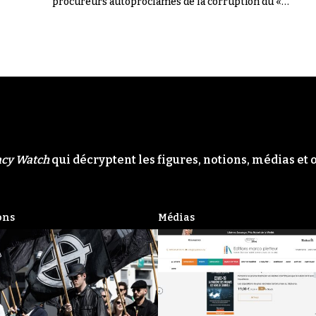
procureurs autoproclamés de la corruption du «
Système ». Il n'en a rien été.
acy Watch
qui décryptent les figures, notions, médias et 
ons
Médias