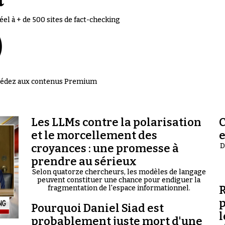
el à + de 500 sites de fact-checking
accédez aux contenus Premium
Les LLMs contre la polarisation
C
et le morcellement des
croyances : une promesse à
D
prendre au sérieux
Selon quatorze chercheurs, les modèles de langage
peuvent constituer une chance pour endiguer la
R
fragmentation de l'espace informationnel.
p
Pourquoi Daniel Siad est
l
probablement juste mort d'une