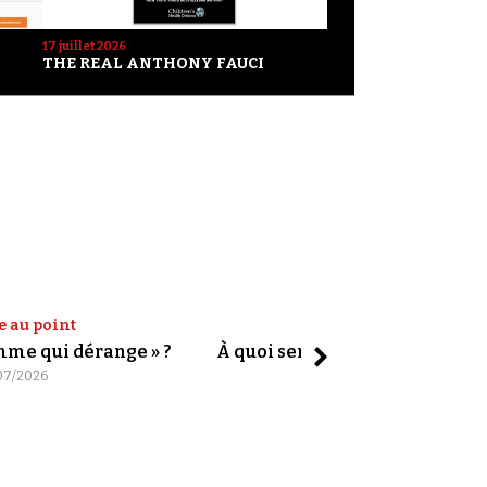
17 juillet 2026
THE REAL ANTHONY FAUCI
e au point
Shorts
omme qui dérange » ?
À quoi servent les slogans ?
07/2026
20/07/2026