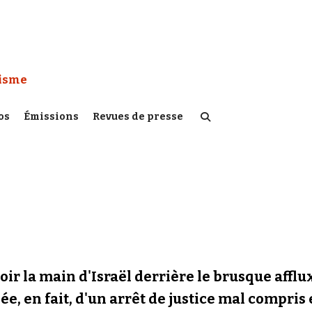
 Watch :
tisme
os
Émissions
Revues de presse
oir la main d'Israël derrière le brusque affl
e, en fait, d'un arrêt de justice mal compris