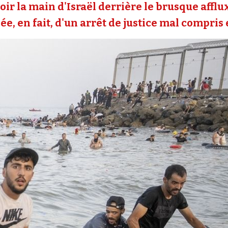
oir la main d'Israël derrière le brusque affl
e, en fait, d'un arrêt de justice mal compris