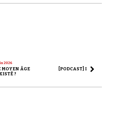
uin 2026
22 mai 2026
LE MOYEN ÂGE
[PODCAST] LA SAGA ALEX JONES
XISTÉ ?