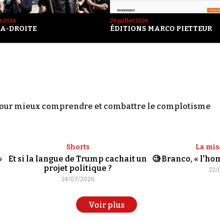
et 2026
20 juillet 2026
A-DROITE
ÉDITIONS MARCO PIETTEUR
our mieux comprendre et combattre le complotisme
Shorts
La mis
»
Et si la langue de Trump cachait un
🧐 Branco, « l'h
projet politique ?
22/
24/07/2026
Voir plus