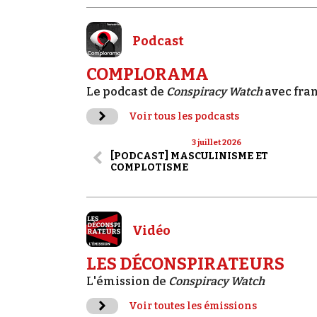
Podcast
COMPLORAMA
Le podcast de
Conspiracy Watch
avec fra
Voir tous les podcasts
3 juillet 2026
[PODCAST] MASCULINISME ET
COMPLOTISME
Vidéo
LES DÉCONSPIRATEURS
L'émission de
Conspiracy Watch
Voir toutes les émissions