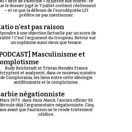
Ni « délit de Palestine » ni justice aux ordres : ce
ue le dossier jugé le 7 juillet contient réellement
– et ce que la défense de l'eurodéputée LFI
préfère ne pas mentionner.
atio n'est pas raison
épondre à une objection factuelle par un score de
iralité ? C'est l'argument du troupeau. Retour sur
un sophisme aussi vieux que tenace.
PODCAST] Masculinisme et
complotisme
Rudy Reichstadt et Tristan Mendès France
écryptent et analysent, dans ce nouveau numéro
de Complorama, les liens entre cette idéologie
antiféministe et le complotisme.
arbie négationniste
Mars 1973 : dans
Paris Match
, l'ancien officier SS
déroule déjà l'argumentaire négationniste. Cinq
ans avant que Faurisson ne le rende tristement
célèbre.