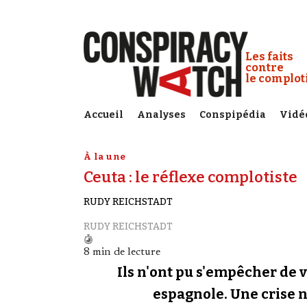
Cookies management panel
Conspiracy
Les faits
contre
le complo
Accueil
Analyses
Conspipédia
Vidé
À la une
Ceuta : le réflexe complotiste
RUDY REICHSTADT
RUDY REICHSTADT
8 min de lecture
Ils n'ont pu s'empêcher de v
espagnole. Une crise né