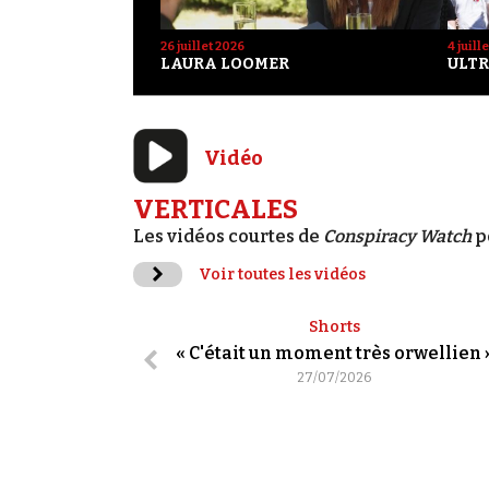
26 juillet 2026
4 juill
LAURA LOOMER
ULTR
Vidéo
VERTICALES
Les vidéos courtes de
Conspiracy Watch
p
Voir toutes les vidéos
Shorts
« C'était un moment très orwellien 
27/07/2026