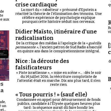
crise cardiaque
q
La mort du « rabatteur » présumé d'Epstein a
 de
réactivé la théorie de l'élimination des témoins. Une
te
célèbre expérience de psychologie explique
se aux
R
pourquoi cette histoire séduit nos cerveaux.
R
Didier Maïsto, itinéraire d'une
v
radicalisation
De la critique des médias à l'apologie de la
« guérilla
[
permanente »
, l'ancien patron de Sud Radio a basculé
en quinze ans dans le conspirationnisme intégral.
Nice : la déroute des
d
falsificateurs
« Piste israélienne », « mise en scène »... : dès le soir
du 14 juillet 2016, la réécriture complotiste de
B
l'attentat était en marche. Dix ans plus tard, il n'en
es
reste rien.
la
« Tous pourris ! » (sauf elle)
Condamnée en appel pour détournement de fonds
nde,
publics, candidate à l'Élysée quelques heures plus
é un
tard : la séquence aurait dû faire bondir les
t...