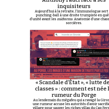
inquisiteurs
Aujourd'hui à la retraite, l'immunologue sert
punching-ball à une droite trumpiste en quê
d'unité avant les
midterms
. Anatomie d'une chas
sorcières.
« Scandale d'État », « lutte d
classes » : comment est née 
rumeur du Porge
Au lendemain du mégafeu qui a ravagé la Giro
une rumeur accuse les autorités d'avoir sacrifi
village pour sauver les riches villas du Cap Ferre