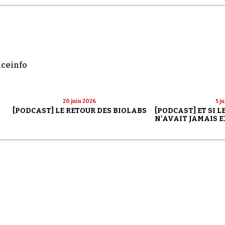
nceinfo
20 juin 2026
5 j
[PODCAST] LE RETOUR DES BIOLABS
[PODCAST] ET SI 
N'AVAIT JAMAIS E