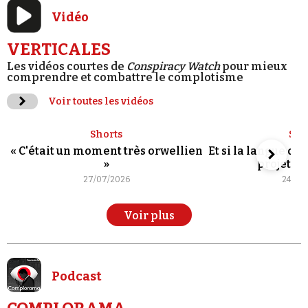
Vidéo
VERTICALES
Les vidéos courtes de
Conspiracy Watch
pour mieux
comprendre et combattre le complotisme
Voir toutes les vidéos
Shorts
Sho
« C'était un moment très orwellien
Et si la langue de
»
projet po
27/07/2026
24/07
Voir plus
Podcast