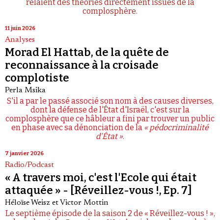
relaient des théories directement issues de la
complosphère.
11 juin 2026
Analyses
Morad El Hattab, de la quête de
reconnaissance à la croisade
complotiste
Perla Msika
S'il a par le passé associé son nom à des causes diverses,
dont la défense de l'État d'Israël, c'est sur la
complosphère que ce hâbleur a fini par trouver un public
en phase avec sa dénonciation de la
« pédocriminalité
d'État »
.
7 janvier 2026
Radio/Podcast
« A travers moi, c'est l'Ecole qui était
attaquée » - [Réveillez-vous !, Ep. 7]
Héloïse Weisz
et
Victor Mottin
Le septième épisode de la saison 2 de « Réveillez-vous ! »,