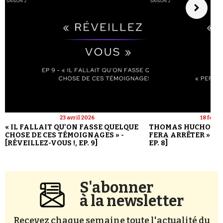
23 avril 2026
18 févri
« IL FALLAIT QU'ON FASSE QUELQUE
THOMAS HUCHON : 
CHOSE DE CES TÉMOIGNAGES » -
FERA ARRÊTER » - [
[RÉVEILLEZ-VOUS !, EP. 9]
EP. 8]
S'abonner
à la newsletter
Recevez chaque semaine toute l'actualité du