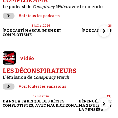
COMPLORAMA
Le podcast de
Conspiracy Watch
avec franceinfo
Voir tous les podcasts
3 juillet 2026
20 jui
[PODCAST] MASCULINISME ET
[PODCAST] LE RET
COMPLOTISME
Vidéo
LES DÉCONSPIRATEURS
L'émission de
Conspiracy Watch
Voir toutes les émissions
5 août 2026
13 juill
DANS LA FABRIQUE DES RÉCITS
BÉRENGÈRE VIENN
COMPLOTISTES, AVEC MAURICE RONAI
MANIPULE LA LANG
LA PENSÉE »