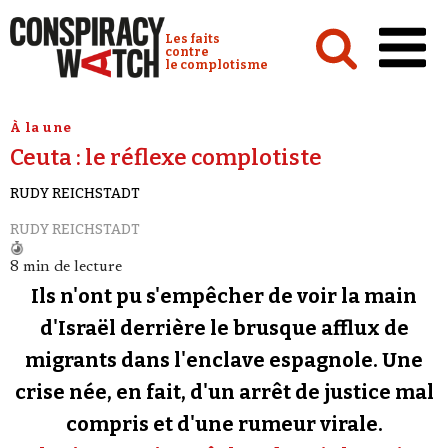
Cookies management panel
Conspiracy Watch :
Les faits
contre
le complotisme
Accueil
À la une
Ceuta : le réflexe complotiste
Analyses
RUDY REICHSTADT
Conspipédia
RUDY REICHSTADT
Vidéos
8 min de lecture
Émissions
Ils n'ont pu s'empêcher de voir la main
Revues de presse
d'Israël derrière le brusque afflux de
migrants dans l'enclave espagnole. Une
Newsletter
crise née, en fait, d'un arrêt de justice mal
Faire un don
compris et d'une rumeur virale.
Demander à Vera