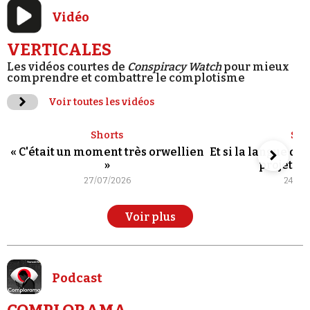
Vidéo
VERTICALES
Les vidéos courtes de
Conspiracy Watch
pour mieux
comprendre et combattre le complotisme
Voir toutes les vidéos
Shorts
Sho
« C'était un moment très orwellien
Et si la langue de
»
projet po
27/07/2026
24/07
Voir plus
Podcast