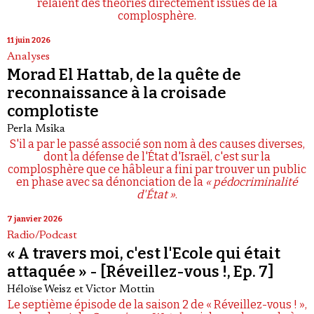
relaient des théories directement issues de la
complosphère.
11 juin 2026
Analyses
Morad El Hattab, de la quête de
reconnaissance à la croisade
complotiste
Perla Msika
S'il a par le passé associé son nom à des causes diverses,
dont la défense de l'État d'Israël, c'est sur la
complosphère que ce hâbleur a fini par trouver un public
en phase avec sa dénonciation de la
« pédocriminalité
d'État »
.
7 janvier 2026
Radio/Podcast
« A travers moi, c'est l'Ecole qui était
attaquée » - [Réveillez-vous !, Ep. 7]
Héloïse Weisz
et
Victor Mottin
Le septième épisode de la saison 2 de « Réveillez-vous ! »,