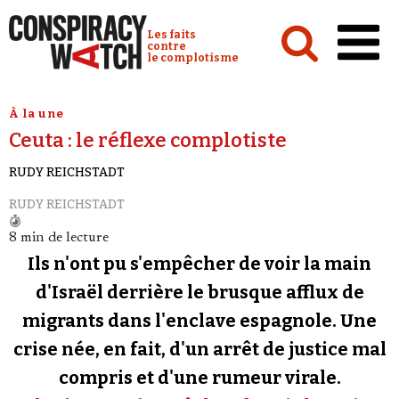
Cookies management panel
Conspiracy Watch :
Les faits
contre
le complotisme
Accueil
À la une
Ceuta : le réflexe complotiste
Analyses
RUDY REICHSTADT
Conspipédia
RUDY REICHSTADT
Vidéos
8 min de lecture
Émissions
Ils n'ont pu s'empêcher de voir la main
Revues de presse
d'Israël derrière le brusque afflux de
migrants dans l'enclave espagnole. Une
Newsletter
crise née, en fait, d'un arrêt de justice mal
Faire un don
compris et d'une rumeur virale.
Demander à Vera