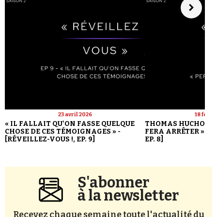
23 avril 2026
18 févri
« IL FALLAIT QU'ON FASSE QUELQUE
THOMAS HUCHON : 
CHOSE DE CES TÉMOIGNAGES » -
FERA ARRÊTER » - [
[RÉVEILLEZ-VOUS !, EP. 9]
EP. 8]
S'abonner
à la newsletter
Recevez chaque semaine toute l'actualité du