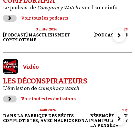
COMPLORAMA
Le podcast de
Conspiracy Watch
avec franceinfo
Voir tous les podcasts
3 juillet 2026
20 jui
[PODCAST] MASCULINISME ET
[PODCAST] LE RET
COMPLOTISME
Vidéo
LES DÉCONSPIRATEURS
L'émission de
Conspiracy Watch
Voir toutes les émissions
5 août 2026
13 juill
DANS LA FABRIQUE DES RÉCITS
BÉRENGÈRE VIENN
COMPLOTISTES, AVEC MAURICE RONAI
MANIPULE LA LANG
LA PENSÉE »