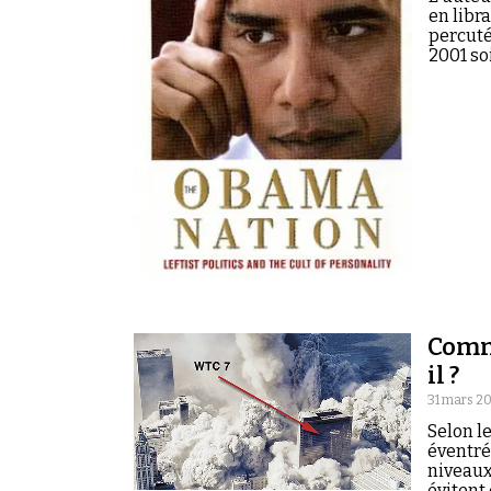
en libr
percuté
2001 so
Comm
il ?
31 mars 2
Selon l
éventré
niveaux
évitent 