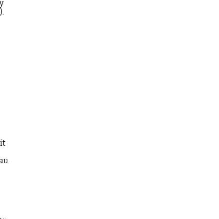
y
).
it
 au