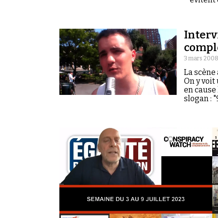
Interv
complo
3 mars 2008
La scène 
On y voit
en cause 
slogan : 