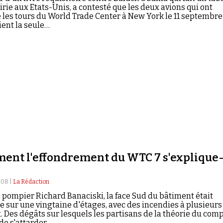
airie aux Etats-Unis, a contesté que les deux avions qui ont
 les tours du World Trade Center à New York le 11 septembre
ient la seule…
ent l'effondrement du WTC 7 s'explique-
008 |
La Rédaction
e pompier Richard Banaciski, la face Sud du bâtiment était
e sur une vingtaine d'étages, avec des incendies à plusieurs
. Des dégâts sur lesquels les partisans de la théorie du comp
de s'attarder...