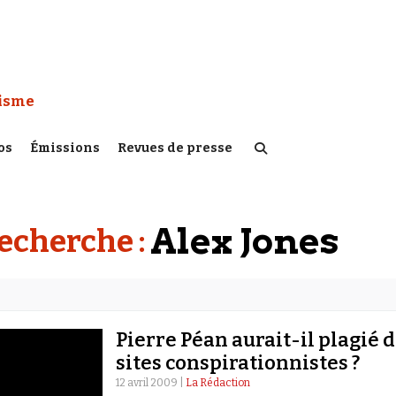
 Watch :
tisme
os
Émissions
Revues de presse
Alex Jones
recherche :
Pierre Péan aurait-il plagié 
sites conspirationnistes ?
12 avril 2009 |
La Rédaction