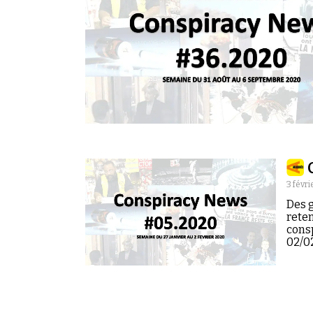
3 févri
Des g
reten
cons
02/0