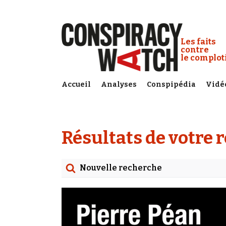
Cookies management panel
Conspiracy
Les faits
contre
le complo
Accueil
Analyses
Conspipédia
Vidé
Résultats de votre 
Nouvelle recherche
Rechercher
Date