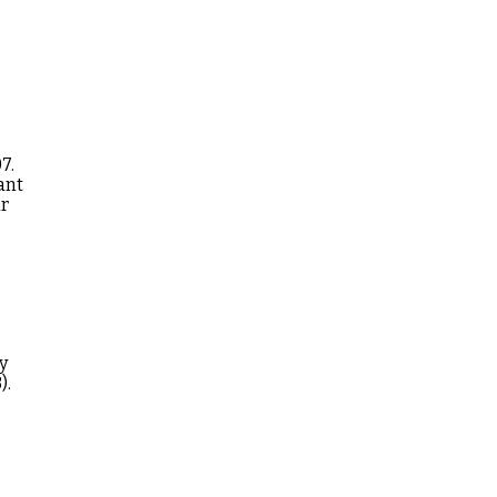
7.
ant
ur
y
).