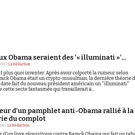
x Obama seraient des '« illuminati »'...
008 |
La Rédaction
nt plus quoi inventer. Après avoir colporté la rumeur selon
arack Obama était un crypto-musulman, la dernière théorie 
date fait du nouveau président américain un ''illuminati''
cette secte fantasmée qui travaillerait à…
eur d'un pamphlet anti-Obama rallié à la
rie du complot
008 |
La Rédaction
r d'un livre réquisitoire contre Barack Obama qui fait un tab