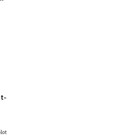
t-
lot