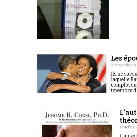
Les épou
10 novembre 2
Ils ne save
laquelle B
complot en 
(membre de 
L'aut
théo
19 août 2
L'auteu