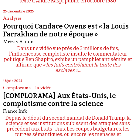
texte d'André Kaspi publié en octobre 1980.
25 décembre 2025
Analyses
Pourquoi Candace Owens est « la Louis
Farrakhan de notre époque »
Meirav Banon
Dans une vidéo vue près de 3 millions de fois,
l'influenceuse complotiste insulte le commentateur
politique Ben Shapiro, exhibe un pamphlet antisémite et
affirme que
« les Juifs contrôlaient la traite des
esclaves »
...
18 juin 2025
Complorama - la vidéo
[COMPLORAMA] Aux États-Unis, le
complotisme contre la science
France Info
Depuis le début du second mandat de Donald Trump, la
science et ses institutions subissent des attaques sans
précédent aux États-Unis. Les coupes budgétaires, les
purges sémantiques, ou encore les menaces et