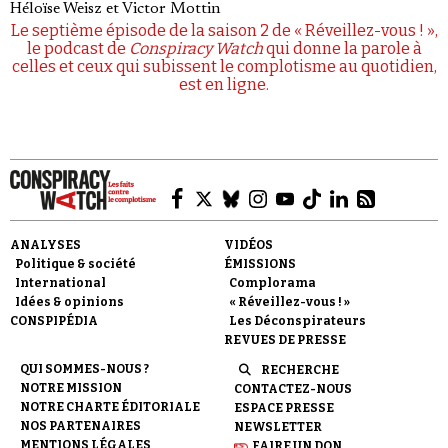
Héloïse Weisz
et
Victor Mottin
Le septième épisode de la saison 2 de « Réveillez-vous ! »,
le podcast de
Conspiracy Watch
qui donne la parole à
celles et ceux qui subissent le complotisme au quotidien,
est en ligne.
ANALYSES
VIDÉOS
Politique & société
ÉMISSIONS
International
Complorama
Idées & opinions
« Réveillez-vous ! »
CONSPIPÉDIA
Les Déconspirateurs
REVUES DE PRESSE
QUI SOMMES-NOUS ?
RECHERCHE
NOTRE MISSION
CONTACTEZ-NOUS
NOTRE CHARTE ÉDITORIALE
ESPACE PRESSE
NOS PARTENAIRES
NEWSLETTER
MENTIONS LÉGALES
FAIRE UN DON