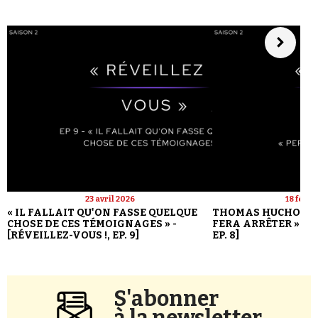
23 avril 2026
18 févri
« IL FALLAIT QU'ON FASSE QUELQUE
THOMAS HUCHON : 
CHOSE DE CES TÉMOIGNAGES » -
FERA ARRÊTER » - [
[RÉVEILLEZ-VOUS !, EP. 9]
EP. 8]
S'abonner