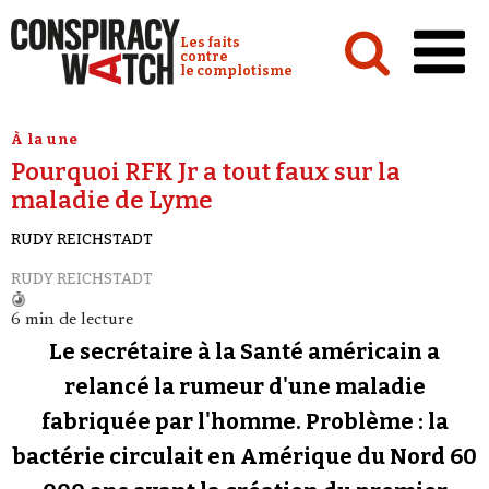
Cookies management panel
Conspiracy Watch :
Les faits
contre
le complotisme
Accueil
À la une
Pourquoi RFK Jr a tout faux sur la
Analyses
maladie de Lyme
Conspipédia
RUDY REICHSTADT
Vidéos
RUDY REICHSTADT
Émissions
6 min de lecture
Revues de presse
Le secrétaire à la Santé américain a
relancé la rumeur d'une maladie
Newsletter
fabriquée par l'homme. Problème : la
Faire un don
bactérie circulait en Amérique du Nord 60
Demander à Vera