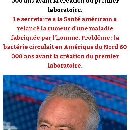
000 ans avant la création du premier
Se connecter
laboratoire.
Le secrétaire à la Santé américain a
relancé la rumeur d'une maladie
fabriquée par l'homme. Problème : la
bactérie circulait en Amérique du Nord 60
000 ans avant la création du premier
laboratoire.