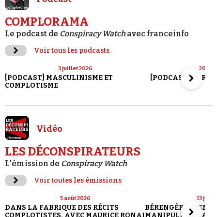
COMPLORAMA
Le podcast de
Conspiracy Watch
avec franceinfo
Voir tous les podcasts
3 juillet 2026
20 jui
[PODCAST] MASCULINISME ET
[PODCAST] LE RET
COMPLOTISME
Vidéo
LES DÉCONSPIRATEURS
L'émission de
Conspiracy Watch
Voir toutes les émissions
5 août 2026
13 juill
DANS LA FABRIQUE DES RÉCITS
BÉRENGÈRE VIENN
COMPLOTISTES, AVEC MAURICE RONAI
MANIPULE LA LANG