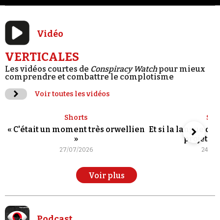
Vidéo
VERTICALES
Les vidéos courtes de
Conspiracy Watch
pour mieux
comprendre et combattre le complotisme
Voir toutes les vidéos
Shorts
Sho
« C'était un moment très orwellien
Et si la langue de
»
projet po
27/07/2026
24/07
Voir plus
Podcast