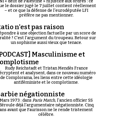
Ni « délit de Palestine » ni justice aux ordres : ce
ue le dossier jugé le 7 juillet contient réellement
– et ce que la défense de l'eurodéputée LFI
préfère ne pas mentionner.
atio n'est pas raison
épondre à une objection factuelle par un score de
iralité ? C'est l'argument du troupeau. Retour sur
un sophisme aussi vieux que tenace.
PODCAST] Masculinisme et
complotisme
Rudy Reichstadt et Tristan Mendès France
écryptent et analysent, dans ce nouveau numéro
de Complorama, les liens entre cette idéologie
antiféministe et le complotisme.
arbie négationniste
Mars 1973 : dans
Paris Match
, l'ancien officier SS
déroule déjà l'argumentaire négationniste. Cinq
ans avant que Faurisson ne le rende tristement
célèbre.