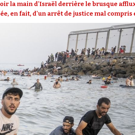
oir la main d'Israël derrière le brusque affl
e, en fait, d'un arrêt de justice mal compris