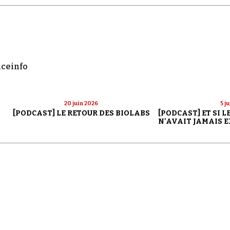
nceinfo
20 juin 2026
5 j
[PODCAST] LE RETOUR DES BIOLABS
[PODCAST] ET SI 
N'AVAIT JAMAIS E