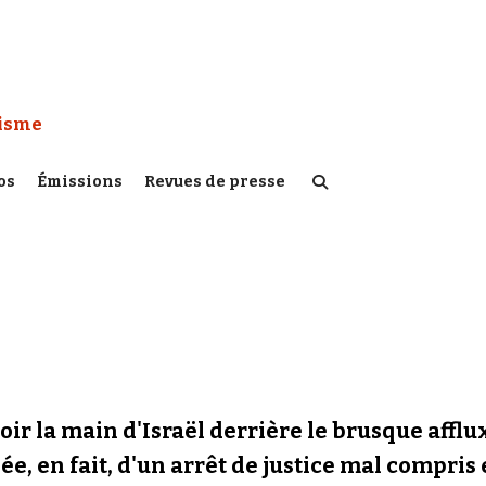
 Watch :
tisme
os
Émissions
Revues de presse
oir la main d'Israël derrière le brusque affl
e, en fait, d'un arrêt de justice mal compris