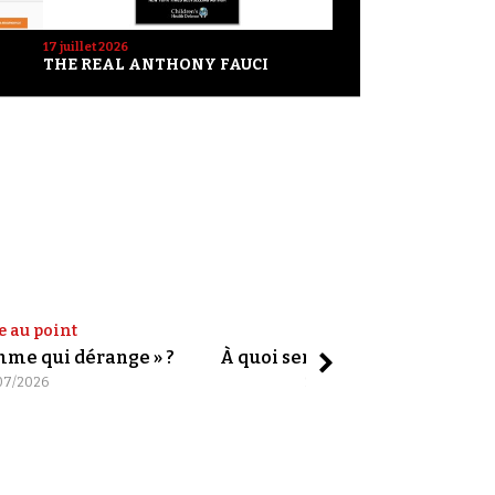
17 juillet 2026
THE REAL ANTHONY FAUCI
e au point
Shorts
omme qui dérange » ?
À quoi servent les slogans ?
07/2026
20/07/2026