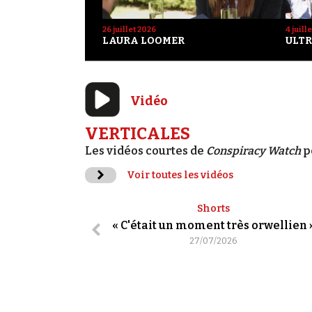
26 juillet 2026
4 juill
LAURA LOOMER
ULTR
Vidéo
VERTICALES
Les vidéos courtes de
Conspiracy Watch
p
Voir toutes les vidéos
Shorts
« C'était un moment très orwellien 
27/07/2026