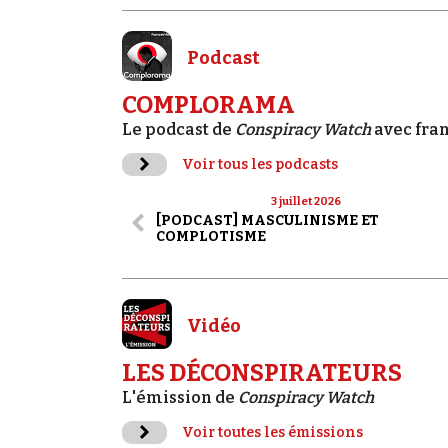
Podcast
COMPLORAMA
Le podcast de
Conspiracy Watch
avec fra
Voir tous les podcasts
3 juillet 2026
[PODCAST] MASCULINISME ET
COMPLOTISME
Vidéo
LES DÉCONSPIRATEURS
L'émission de
Conspiracy Watch
Voir toutes les émissions