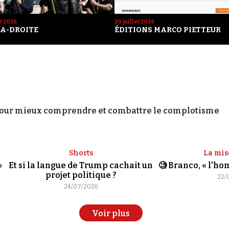
et 2026
20 juillet 2026
A-DROITE
ÉDITIONS MARCO PIETTEUR
our mieux comprendre et combattre le complotisme
Shorts
La mis
»
Et si la langue de Trump cachait un
🧐 Branco, « l'h
projet politique ?
22/
24/07/2026
Voir plus