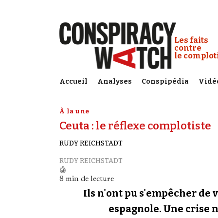
Cookies management panel
Conspiracy
Les faits
contre
le complo
Accueil
Analyses
Conspipédia
Vidé
À la une
Ceuta : le réflexe complotiste
RUDY REICHSTADT
RUDY REICHSTADT
8 min de lecture
Ils n'ont pu s'empêcher de v
espagnole. Une crise né