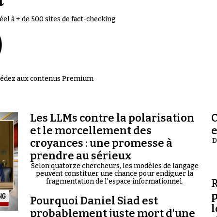
el à + de 500 sites de fact-checking
accédez aux contenus Premium
Les LLMs contre la polarisation
C
et le morcellement des
croyances : une promesse à
D
prendre au sérieux
Selon quatorze chercheurs, les modèles de langage
peuvent constituer une chance pour endiguer la
R
fragmentation de l'espace informationnel.
p
Pourquoi Daniel Siad est
l
probablement juste mort d'une