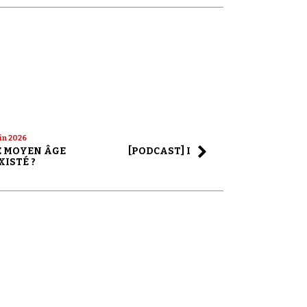
uin 2026
22 mai 2026
LE MOYEN ÂGE
[PODCAST] LA SAGA ALEX JONES
XISTÉ ?