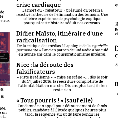
crise cardiaque
q
La mort du « rabatteur » présumé d'Epstein a
 de
réactivé la théorie de l'élimination des témoins. Une
te
célèbre expérience de psychologie explique
se aux
R
pourquoi cette histoire séduit nos cerveaux.
R
Didier Maïsto, itinéraire d'une
v
radicalisation
De la critique des médias à l'apologie de la
« guérilla
[
permanente »
, l'ancien patron de Sud Radio a basculé
en quinze ans dans le conspirationnisme intégral.
Nice : la déroute des
d
falsificateurs
« Piste israélienne », « mise en scène »... : dès le soir
du 14 juillet 2016, la réécriture complotiste de
B
l'attentat était en marche. Dix ans plus tard, il n'en
es
reste rien.
la
« Tous pourris ! » (sauf elle)
Condamnée en appel pour détournement de fonds
nde,
publics, candidate à l'Élysée quelques heures plus
é un
tard : la séquence aurait dû faire bondir les
t...