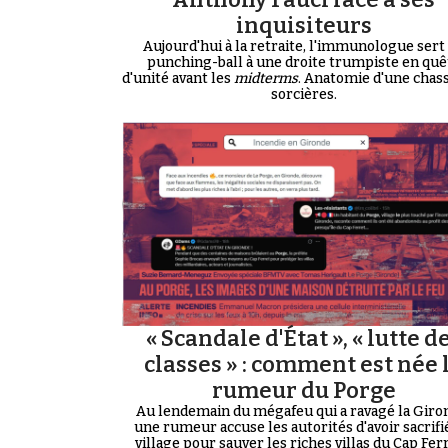
inquisiteurs
Aujourd'hui à la retraite, l'immunologue sert
punching-ball à une droite trumpiste en quê
d'unité avant les
midterms
. Anatomie d'une chas
sorcières.
« Scandale d'État », « lutte d
classes » : comment est née 
rumeur du Porge
Au lendemain du mégafeu qui a ravagé la Giro
une rumeur accuse les autorités d'avoir sacrifi
village pour sauver les riches villas du Cap Ferre