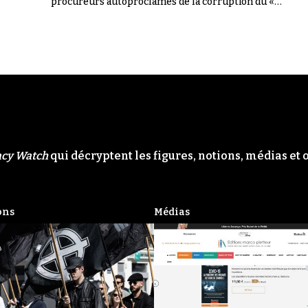
procureurs autoproclamés de la corruption du «
Système ». Il n'en a rien été.
acy Watch
qui décryptent les figures, notions, médias et 
ons
Médias