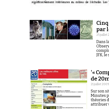
Cinq
par 
25 juillet
Dans la
Observ
complot
JFK, le
'« Comp
de 20m
21 juillet 2009
Sur son si
Minutes pr
théories 
attribuer 