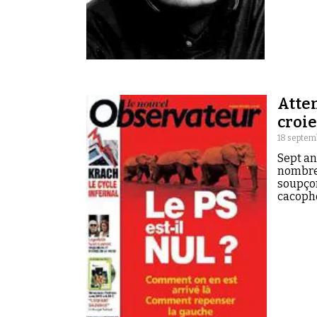
Atten
croie
18 septem
Sept an
nombreu
soupçon
cacopho