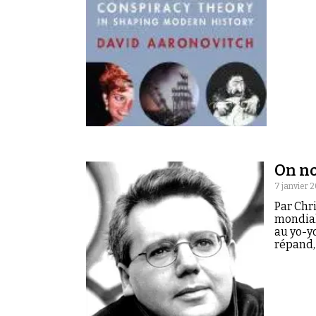
On no
7 janvier 
Par Chr
mondial
au yo-yo
répand, 