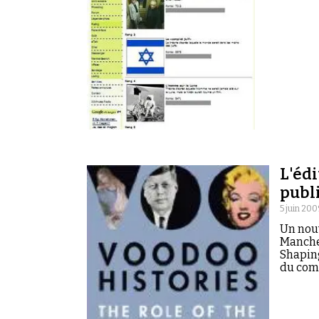
L'éd
publ
5 juin 200
Un nouv
Manche 
Shaping
du com