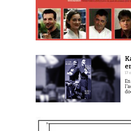
Rechercher dans tous les contenus
Cibler votre recherche
Rechercher
K
e
17 
En
l'
do