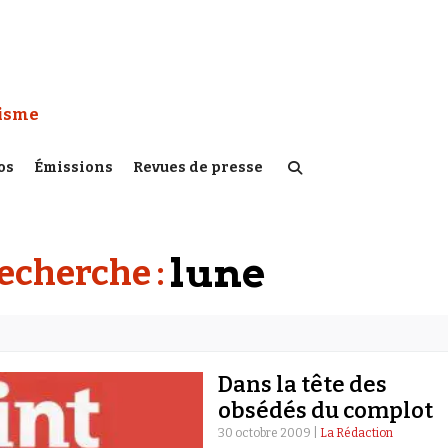
 Watch :
tisme
os
Émissions
Revues de presse
lune
recherche :
Dans la tête des
obsédés du complot
30 octobre 2009 |
La Rédaction