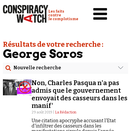
Cookies management panel
Conspiracy Watch :
Les faits
contre
le complotisme
Accueil
Résultats de votre recherche :
Analyses
George Soros
Conspipédia
Nouvelle recherche
Vidéos
Rechercher
Émissions
Non, Charles Pasqua n'a pas
Date
admis que le gouvernement
Revues de presse
envoyait des casseurs dans les
Rechercher dans tous les contenus
manif'
Newsletter
29 août 2019 |
La Rédaction
Cibler votre recherche
Faire un don
Une citation apocryphe accusant l'Etat
d'infiltrer des casseurs dans les
Demander à Vera
Rechercher