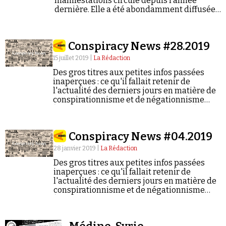
manifestations circule depuis l’année
Se connecter
dernière. Elle a été abondamment diffusée
pendant le mouvement des Gilets jaunes.
Conspiracy News #28.2019
15 juillet 2019 |
La Rédaction
Des gros titres aux petites infos passées
inaperçues : ce qu'il fallait retenir de
l'actualité des derniers jours en matière de
conspirationnisme et de négationnisme
(semaine du 08/07/2019 au 14/07/2019).
Conspiracy News #04.2019
28 janvier 2019 |
La Rédaction
Des gros titres aux petites infos passées
inaperçues : ce qu'il fallait retenir de
l'actualité des derniers jours en matière de
conspirationnisme et de négationnisme
(semaine du 21/01/2019 au 27/01/2019).