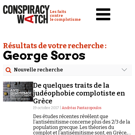
Cookies management panel
Conspiracy Watch :
Les faits
contre
le complotisme
Accueil
Résultats de votre recherche :
Analyses
George Soros
Conspipédia
Nouvelle recherche
Vidéos
Rechercher
Émissions
De quelques traits de la
Date
judéophobie complotiste en
Revues de presse
Grèce
Rechercher dans tous les contenus
19 octobre 2017 |
Andréas Pantazopoulos
Newsletter
Des études récentes révèlent que
Cibler votre recherche
Faire un don
l’antisémitisme concerne plus des 2/3 de la
population grecque. Les théories du
Demander à Vera
complot et l’antisémitisme sont, en Grèce,
Rechercher