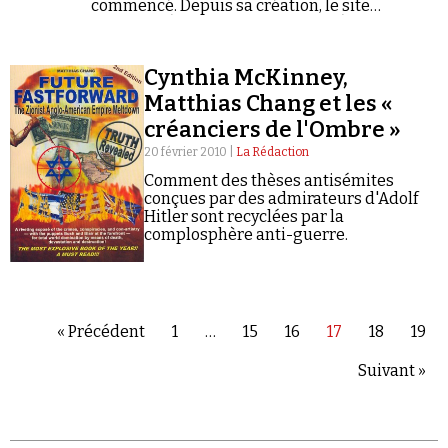
commencé. Depuis sa création, le site
Wikileaks (« leaks » pour « fuites ») publie des
documents sensibles, voire classés…
Cynthia McKinney,
Matthias Chang et les «
créanciers de l'Ombre »
20 février 2010 |
La Rédaction
Comment des thèses antisémites
conçues par des admirateurs d'Adolf
Hitler sont recyclées par la
complosphère anti-guerre.
« Précédent
1
…
15
16
17
18
19
Suivant »