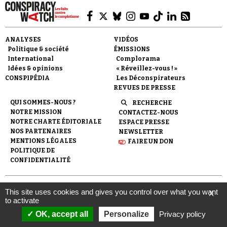
ANALYSES
VIDÉOS
Politique & société
ÉMISSIONS
International
Complorama
Idées & opinions
« Réveillez-vous ! »
CONSPIPÉDIA
Les Déconspirateurs
REVUES DE PRESSE
QUI SOMMES-NOUS ?
RECHERCHE
NOTRE MISSION
CONTACTEZ-NOUS
NOTRE CHARTE ÉDITORIALE
ESPACE PRESSE
NOS PARTENAIRES
NEWSLETTER
MENTIONS LÉGALES
FAIRE UN DON
POLITIQUE DE
CONFIDENTIALITÉ
© 2007-
2026
Conspiracy Watch
| Une réalisation de
This site uses cookies and gives you control over what you want
X
l'Observatoire du conspirationnisme (association loi de 1901) avec
to activate
le soutien de la Fondation pour la Mémoire de la Shoah.
OK, accept all
Personalize
Privacy policy