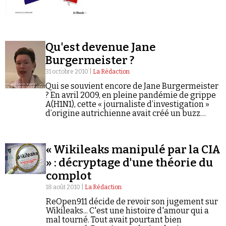
Qu'est devenue Jane
Burgermeister ?
31 octobre 2010 |
La Rédaction
Qui se souvient encore de Jane Burgermeister
? En avril 2009, en pleine pandémie de grippe
A(H1N1), cette « journaliste d’investigation »
d’origine autrichienne avait créé un buzz
mondial sur internet en portant plainte pour «
génocide » contre l’OMS…
« Wikileaks manipulé par la CIA
» : décryptage d'une théorie du
complot
18 août 2010 |
La Rédaction
ReOpen911 décide de revoir son jugement sur
Wikileaks... C'est une histoire d'amour qui a
mal tourné. Tout avait pourtant bien