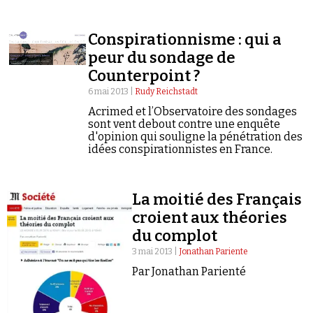
Recep Tayyip Erdogan a dénoncé un complot
«organisé à l'intérieur et à…
Conspirationnisme : qui a
peur du sondage de
Counterpoint ?
6 mai 2013 |
Rudy Reichstadt
Acrimed et l’Observatoire des sondages
sont vent debout contre une enquête
d'opinion qui souligne la pénétration des
idées conspirationnistes en France.
La moitié des Français
croient aux théories
du complot
3 mai 2013 |
Jonathan Pariente
Par Jonathan Parienté