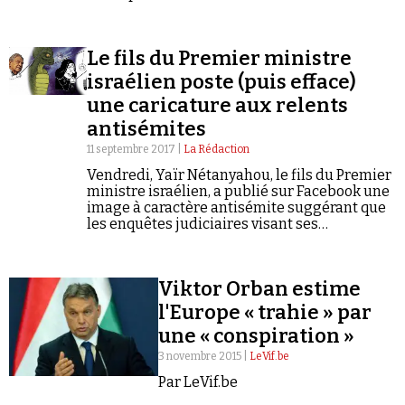
les deux faces d’une même pièce.
Se connecter
Le fils du Premier ministre
israélien poste (puis efface)
une caricature aux relents
antisémites
11 septembre 2017 |
La Rédaction
Vendredi, Yaïr Nétanyahou, le fils du Premier
ministre israélien, a publié sur Facebook une
image à caractère antisémite suggérant que
les enquêtes judiciaires visant ses
parents s'inséraient dans une vaste
conspiration mondiale.
Viktor Orban estime
l'Europe « trahie » par
une « conspiration »
3 novembre 2015 |
LeVif.be
Par LeVif.be