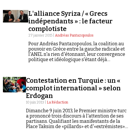
L'alliance Syriza / « Grecs
indépendants » : le facteur
complotiste
27 janvier 2015 |
Andréas Pantazopoulos
Pour Andréas Pantazopoulos, la coalition au
pouvoir en Grèce entre la gauche radicale et
l'ANEL n'a rien d'étonnant, leur convergence
politique et idéologique s'étant déjà
manifesté lors du mouvement des « Indignés
», en 2011.
Contestation en Turquie : un «
complot international » selon
Erdogan
10 juin 2013 |
La Rédaction
Dimanche 9 juin 2013, le Premier ministre turc
a prononcé trois discours à l'attention de ses
partisans. Qualifiant les manifestants de la
Place Taksim de «pillards» et d'«extrémistes»,