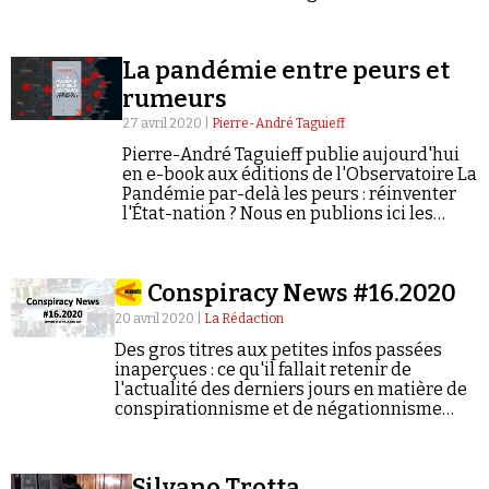
Se connecter
La pandémie entre peurs et
rumeurs
27 avril 2020 |
Pierre-André Taguieff
Pierre-André Taguieff publie aujourd'hui
en e-book aux éditions de l'Observatoire La
Pandémie par-delà les peurs : réinventer
l'État-nation ? Nous en publions ici les
bonnes feuilles*.
Conspiracy News #16.2020
20 avril 2020 |
La Rédaction
Des gros titres aux petites infos passées
inaperçues : ce qu'il fallait retenir de
l'actualité des derniers jours en matière de
conspirationnisme et de négationnisme
(semaine du 13/04/2020 au 19/04/2020).
Silvano Trotta