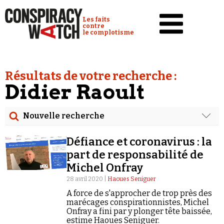
Cookies management panel
Conspiracy Watch :
Les faits
contre
le complotisme
Accueil
Résultats de votre recherche :
Analyses
Didier Raoult
Conspipédia
Nouvelle recherche
Vidéos
Rechercher
Émissions
Défiance et coronavirus : la
Date
part de responsabilité de
Revues de presse
Michel Onfray
Rechercher dans tous les contenus
28 avril 2020 |
Haoues Seniguer
Newsletter
A force de s'approcher de trop près des
Cibler votre recherche
Faire un don
marécages conspirationnistes, Michel
Onfray a fini par y plonger tête baissée,
Demander à Vera
estime Haoues Seniguer.
Rechercher