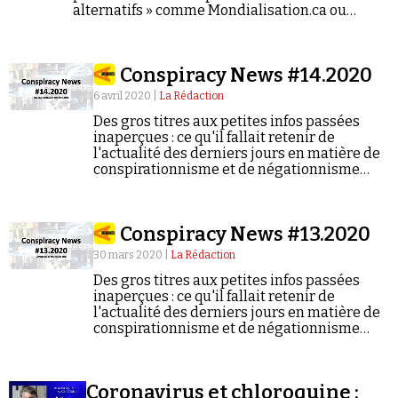
alternatifs » comme Mondialisation.ca ou
CounterPunch, ainsi que sur des médias tels
que Press TV et Al-Jazeera. S'exprimant
couramment en anglais…
Conspiracy News #14.2020
6 avril 2020 |
La Rédaction
Des gros titres aux petites infos passées
inaperçues : ce qu'il fallait retenir de
l'actualité des derniers jours en matière de
conspirationnisme et de négationnisme
(semaine du 30/03/2020 au 05/04/2020).
Conspiracy News #13.2020
30 mars 2020 |
La Rédaction
Des gros titres aux petites infos passées
inaperçues : ce qu'il fallait retenir de
l'actualité des derniers jours en matière de
conspirationnisme et de négationnisme
(semaine du 23/03/2020 au 29/03/2020).
Coronavirus et chloroquine :