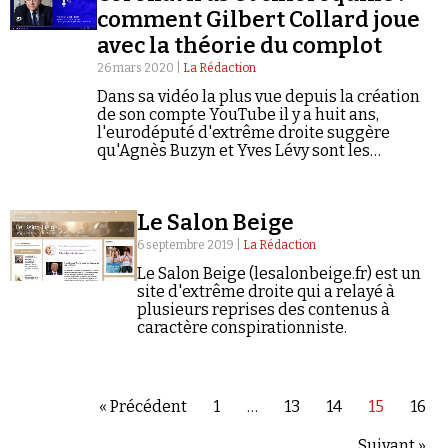
comment Gilbert Collard joue
avec la théorie du complot
26 mars 2020 |
La Rédaction
Dans sa vidéo la plus vue depuis la création
de son compte YouTube il y a huit ans,
l'eurodéputé d'extrême droite suggère
qu'Agnès Buzyn et Yves Lévy sont les
instigateurs d'une véritable conspiration
contre la santé publique.
Le Salon Beige
6 septembre 2019 |
La Rédaction
Le Salon Beige (lesalonbeige.fr) est un
site d'extrême droite qui a relayé à
plusieurs reprises des contenus à
caractère conspirationniste.
« Précédent
1
…
13
14
15
16
Suivant »