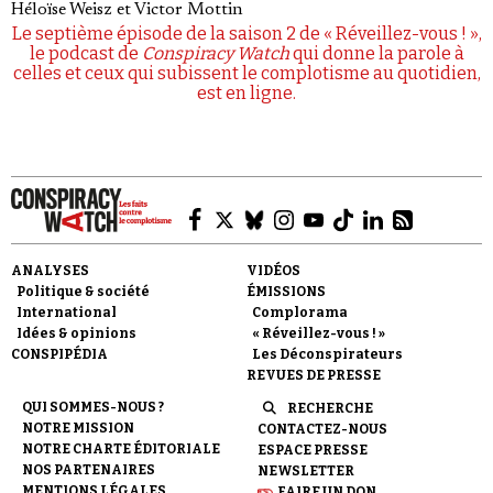
Héloïse Weisz
et
Victor Mottin
Le septième épisode de la saison 2 de « Réveillez-vous ! »,
le podcast de
Conspiracy Watch
qui donne la parole à
celles et ceux qui subissent le complotisme au quotidien,
est en ligne.
ANALYSES
VIDÉOS
Politique & société
ÉMISSIONS
International
Complorama
Idées & opinions
« Réveillez-vous ! »
CONSPIPÉDIA
Les Déconspirateurs
REVUES DE PRESSE
QUI SOMMES-NOUS ?
RECHERCHE
NOTRE MISSION
CONTACTEZ-NOUS
NOTRE CHARTE ÉDITORIALE
ESPACE PRESSE
NOS PARTENAIRES
NEWSLETTER
MENTIONS LÉGALES
FAIRE UN DON