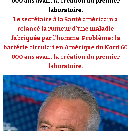
000 ans avant la création du premier
Se connecter
laboratoire.
Le secrétaire à la Santé américain a
relancé la rumeur d'une maladie
fabriquée par l'homme. Problème : la
bactérie circulait en Amérique du Nord 60
000 ans avant la création du premier
laboratoire.