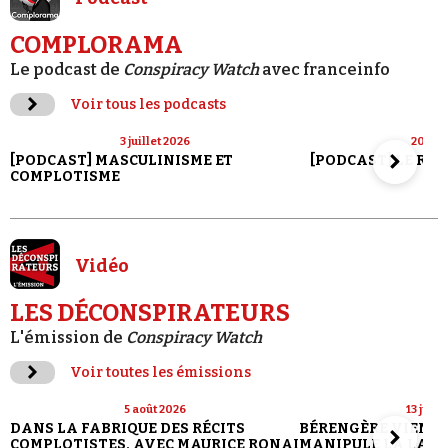
COMPLORAMA
Le podcast de
Conspiracy Watch
avec franceinfo
Voir tous les podcasts
3 juillet 2026
20 jui
[PODCAST] MASCULINISME ET
[PODCAST] LE RET
COMPLOTISME
Vidéo
LES DÉCONSPIRATEURS
L'émission de
Conspiracy Watch
Voir toutes les émissions
5 août 2026
13 juill
DANS LA FABRIQUE DES RÉCITS
BÉRENGÈRE VIENN
COMPLOTISTES, AVEC MAURICE RONAI
MANIPULE LA LANG