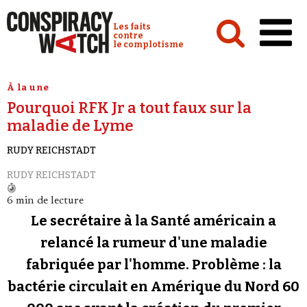
Cookies management panel
Conspiracy Watch :
Les faits
contre
le complotisme
Accueil
À la une
Pourquoi RFK Jr a tout faux sur la
Analyses
maladie de Lyme
Conspipédia
RUDY REICHSTADT
Vidéos
RUDY REICHSTADT
Émissions
6 min de lecture
Revues de presse
Le secrétaire à la Santé américain a
relancé la rumeur d'une maladie
Newsletter
fabriquée par l'homme. Problème : la
Faire un don
bactérie circulait en Amérique du Nord 60
Demander à Vera