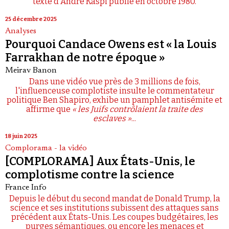
texte d'André Kaspi publié en octobre 1980.
25 décembre 2025
Analyses
Pourquoi Candace Owens est « la Louis
Farrakhan de notre époque »
Meirav Banon
Dans une vidéo vue près de 3 millions de fois,
l'influenceuse complotiste insulte le commentateur
politique Ben Shapiro, exhibe un pamphlet antisémite et
affirme que
« les Juifs contrôlaient la traite des
esclaves »
...
18 juin 2025
Complorama - la vidéo
[COMPLORAMA] Aux États-Unis, le
complotisme contre la science
France Info
Depuis le début du second mandat de Donald Trump, la
science et ses institutions subissent des attaques sans
précédent aux États-Unis. Les coupes budgétaires, les
purges sémantiques, ou encore les menaces et