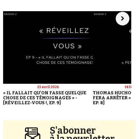
23 avril 2026
18 févri
« IL FALLAIT QU'ON FASSE QUELQUE
THOMAS HUCHON : 
CHOSE DE CES TÉMOIGNAGES » -
FERA ARRÊTER » - [
[RÉVEILLEZ-VOUS !, EP. 9]
EP. 8]
S'abonner