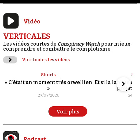
Vidéo
VERTICALES
Les vidéos courtes de
Conspiracy Watch
pour mieux
comprendre et combattre le complotisme
Voir toutes les vidéos
Shorts
Sho
« C'était un moment très orwellien
Et si la langue de
»
projet po
27/07/2026
24/07
Voir plus
Podcast