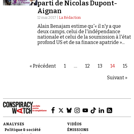
parti de Nicolas Dupont-
Aignan
12 mai 2017 |
La Rédaction
Alain Benajam estime qu'« il n'y a que
deux camps, celui de l'indépendance
nationale et celui de la soumission à l'état
profond US et de sa finance apatride »...
« Précédent
1
…
12
13
14
15
Suivant »
ANALYSES
VIDÉOS
Politique & société
ÉMISSIONS