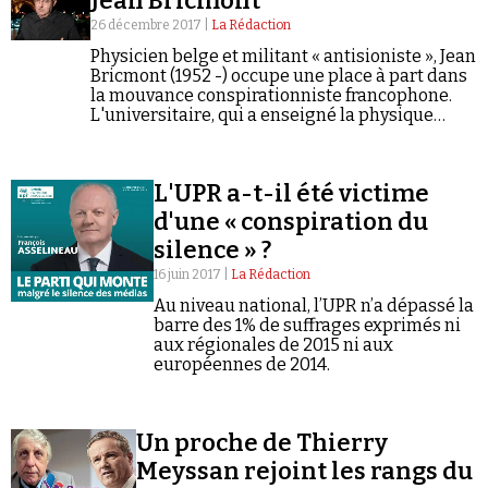
Jean Bricmont
appelle de façon plus générale la « mythologie
républicaine ». Il semble aussi fasciné par la
26 décembre 2017 |
La Rédaction
pensée « anti-système » d'Alain Soral et de ses
Physicien belge et militant « antisioniste », Jean
compagnons idéologiques que, paradoxalement, il
Bricmont (1952 -) occupe une place à part dans
prétend combattre.
la mouvance conspirationniste francophone.
L'universitaire, qui a enseigné la physique
théorique à l'Université catholique de Louvain
et fait partie de l’Académie royale de Belgique,
se…
L'UPR a-t-il été victime
d'une « conspiration du
silence » ?
16 juin 2017 |
La Rédaction
Au niveau national, l’UPR n’a dépassé la
barre des 1% de suffrages exprimés ni
aux régionales de 2015 ni aux
européennes de 2014.
Un proche de Thierry
Meyssan rejoint les rangs du