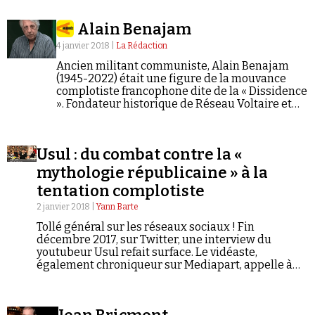
Alain Benajam
4 janvier 2018 |
La Rédaction
Ancien militant communiste, Alain Benajam
(1945-2022) était une figure de la mouvance
complotiste francophone dite de la « Dissidence
». Fondateur historique de Réseau Voltaire et
président de l'association Réseau Voltaire
France, ce proche de Thierry Meyssan et de
Dieudonné M'Bala M'Bala…
Usul : du combat contre la «
mythologie républicaine » à la
tentation complotiste
2 janvier 2018 |
Yann Barte
Tollé général sur les réseaux sociaux ! Fin
décembre 2017, sur Twitter, une interview du
youtubeur Usul refait surface. Le vidéaste,
également chroniqueur sur Mediapart, appelle à
« débloquer la démocratie » en « tabassant les
flics ». Usul n'est pas seulement en guerre contre la
« vision de la police très très Charlie » et ce qu'il