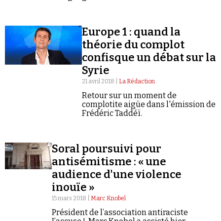
Défense civile syrienne, aussi appelés « les
Se connecter
Casques blancs ».
Europe 1 : quand la
théorie du complot
confisque un débat sur la
Syrie
21 avril 2018 |
La Rédaction
Retour sur un moment de
complotite aigüe dans l'émission de
Frédéric Taddéï.
Soral poursuivi pour
antisémitisme : « une
audience d'une violence
inouïe »
15 mars 2018 |
Marc Knobel
Président de l’association antiraciste