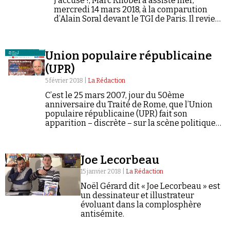
J’accuse !, Marc Knobel a assisté hier,
mercredi 14 mars 2018, à la comparution
d’Alain Soral devant le TGI de Paris. Il revient
ici sur le déroulement de cette audience.
Union populaire républicaine
(UPR)
5 février 2018 |
La Rédaction
C’est le 25 mars 2007, jour du 50ème
anniversaire du Traité de Rome, que l’Union
populaire républicaine (UPR) fait son
apparition – discrète – sur la scène politique
française. Fondé par François Asselineau, un
ex-collaborateur de Charles Pasqua passé par
le…
Joe Lecorbeau
15 janvier 2018 |
La Rédaction
Noël Gérard dit « Joe Lecorbeau » est
un dessinateur et illustrateur
évoluant dans la complosphère
antisémite.