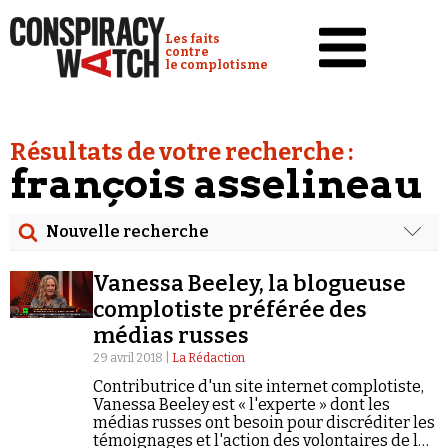
Cookies management panel
Conspiracy Watch :
Les faits
contre
le complotisme
Accueil
Résultats de votre recherche :
Analyses
françois asselineau
Conspipédia
Nouvelle recherche
Vidéos
Rechercher
Émissions
Vanessa Beeley, la blogueuse
Date
complotiste préférée des
Revues de presse
médias russes
Rechercher dans tous les contenus
29 avril 2018 |
La Rédaction
Newsletter
Contributrice d'un site internet complotiste,
Cibler votre recherche
Faire un don
Vanessa Beeley est « l'experte » dont les
médias russes ont besoin pour discréditer les
Demander à Vera
témoignages et l'action des volontaires de la
Rechercher