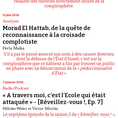
relaient des théories directement issues de la
complosphère.
11 juin 2026
Analyses
Morad El Hattab, de la quête de
reconnaissance à la croisade
complotiste
Perla Msika
S'il a par le passé associé son nom à des causes diverses,
dont la défense de l'État d'Israël, c'est sur la
complosphère que ce hâbleur a fini par trouver un public
en phase avec sa dénonciation de la
« pédocriminalité
d'État »
.
7 janvier 2026
Radio/Podcast
« A travers moi, c'est l'Ecole qui était
attaquée » - [Réveillez-vous !, Ep. 7]
Héloïse Weisz
et
Victor Mottin
Le septième épisode de la saison 2 de « Réveillez-vous ! »,