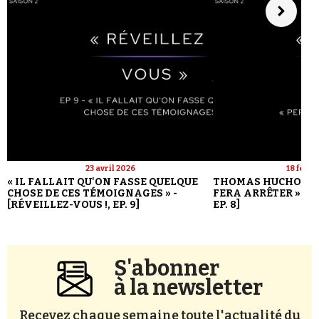
23 avril 2026
18 févri
« IL FALLAIT QU'ON FASSE QUELQUE
THOMAS HUCHON : 
CHOSE DE CES TÉMOIGNAGES » -
FERA ARRÊTER » - [
[RÉVEILLEZ-VOUS !, EP. 9]
EP. 8]
S'abonner
à la newsletter
Recevez chaque semaine toute l'actualité du