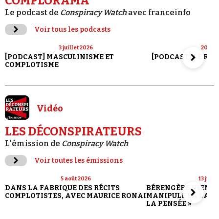
COMPLORAMA
Le podcast de
Conspiracy Watch
avec franceinfo
Voir tous les podcasts
3 juillet 2026
20 jui
[PODCAST] MASCULINISME ET
[PODCAST] LE RET
COMPLOTISME
Vidéo
LES DÉCONSPIRATEURS
L'émission de
Conspiracy Watch
Voir toutes les émissions
5 août 2026
13 juill
DANS LA FABRIQUE DES RÉCITS
BÉRENGÈRE VIENN
COMPLOTISTES, AVEC MAURICE RONAI
MANIPULE LA LANG
LA PENSÉE »