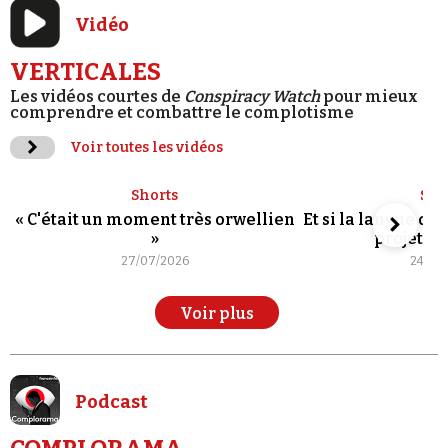
Vidéo
VERTICALES
Les vidéos courtes de
Conspiracy Watch
pour mieux
comprendre et combattre le complotisme
Voir toutes les vidéos
Shorts
Sho
« C'était un moment très orwellien
Et si la langue de
»
projet po
27/07/2026
24/07
Voir plus
Podcast