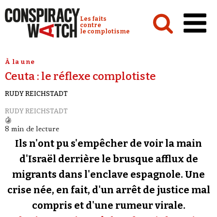
Cookies management panel
Conspiracy Watch :
Les faits
contre
le complotisme
Accueil
À la une
Ceuta : le réflexe complotiste
Analyses
RUDY REICHSTADT
Conspipédia
RUDY REICHSTADT
Vidéos
8 min de lecture
Émissions
Ils n'ont pu s'empêcher de voir la main
Revues de presse
d'Israël derrière le brusque afflux de
migrants dans l'enclave espagnole. Une
Newsletter
crise née, en fait, d'un arrêt de justice mal
Faire un don
compris et d'une rumeur virale.
Demander à Vera