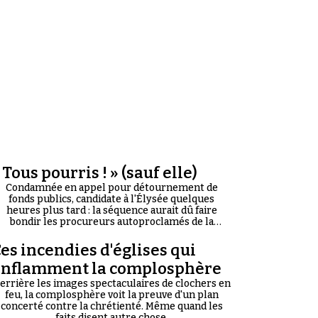
 Tous pourris ! » (sauf elle)
Condamnée en appel pour détournement de
fonds publics, candidate à l'Élysée quelques
heures plus tard : la séquence aurait dû faire
bondir les procureurs autoproclamés de la
corruption du « Système ». Il n'en a rien été.
es incendies d'églises qui
enflamment la complosphère
errière les images spectaculaires de clochers en
feu, la complosphère voit la preuve d'un plan
concerté contre la chrétienté. Même quand les
faits disent autre chose.