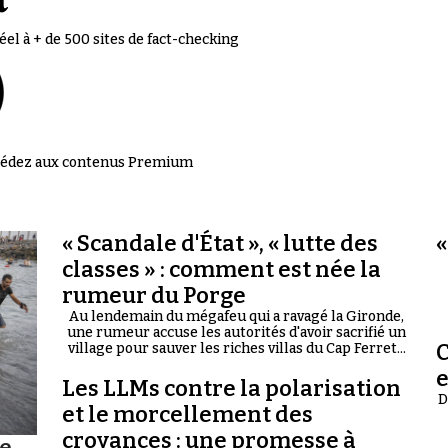
el à + de 500 sites de fact-checking
accédez aux contenus Premium
« Scandale d'État », « lutte des
«
classes » : comment est née la
rumeur du Porge
Au lendemain du mégafeu qui a ravagé la Gironde,
une rumeur accuse les autorités d'avoir sacrifié un
C
village pour sauver les riches villas du Cap Ferret...
Les LLMs contre la polarisation
D
et le morcellement des
croyances : une promesse à
te