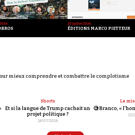
 2026
20 juillet 2026
OBROS
ÉDITIONS MARCO PIETTEUR
our mieux comprendre et combattre le complotisme
Shorts
La mis
»
Et si la langue de Trump cachait un
🧐 Branco, « l'h
projet politique ?
22/
24/07/2026