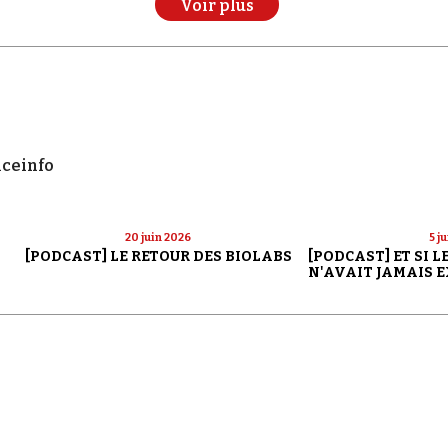
Voir plus
nceinfo
20 juin 2026
5 j
[PODCAST] LE RETOUR DES BIOLABS
[PODCAST] ET SI 
N'AVAIT JAMAIS E