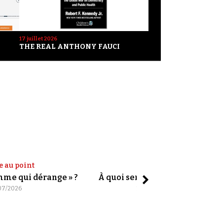
17 juillet 2026
THE REAL ANTHONY FAUCI
e au point
Shorts
omme qui dérange » ?
À quoi servent les slogans ?
07/2026
20/07/2026