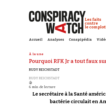
Cookies management panel
Conspiracy
Les faits
contre
le complo
Accueil
Analyses
Conspipédia
Vidé
À la une
Pourquoi RFK Jr a tout faux s
RUDY REICHSTADT
RUDY REICHSTADT
6 min de lecture
Le secrétaire à la Santé améri
bactérie circulait en A