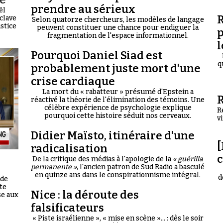
prendre au sérieux
ël
R
clave
Selon quatorze chercheurs, les modèles de langage
ustice
peuvent constituer une chance pour endiguer la
p
fragmentation de l'espace informationnel.
l
Pourquoi Daniel Siad est
q
probablement juste mort d'une
crise cardiaque
La mort du « rabatteur » présumé d'Epstein a
R
réactivé la théorie de l'élimination des témoins. Une
célèbre expérience de psychologie explique
R
pourquoi cette histoire séduit nos cerveaux.
v
Didier Maïsto, itinéraire d'une
[
radicalisation
De la critique des médias à l'apologie de la
« guérilla
permanente »
, l'ancien patron de Sud Radio a basculé
en quinze ans dans le conspirationnisme intégral.
d
 de
te
Nice : la déroute des
se aux
falsificateurs
« Piste israélienne », « mise en scène »... : dès le soir