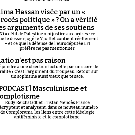
ima Hassan visée par un «
rocès politique » ? On a vérifié
es arguments de ses soutiens
Ni « délit de Palestine » ni justice aux ordres : ce
ue le dossier jugé le 7 juillet contient réellement
– et ce que la défense de l'eurodéputée LFI
préfère ne pas mentionner.
atio n'est pas raison
épondre à une objection factuelle par un score de
iralité ? C'est l'argument du troupeau. Retour sur
un sophisme aussi vieux que tenace.
PODCAST] Masculinisme et
complotisme
Rudy Reichstadt et Tristan Mendès France
écryptent et analysent, dans ce nouveau numéro
de Complorama, les liens entre cette idéologie
antiféministe et le complotisme.