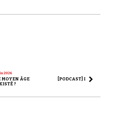
uin 2026
22 mai 2026
LE MOYEN ÂGE
[PODCAST] LA SAGA ALEX JONES
XISTÉ ?