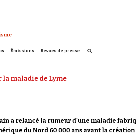
 Watch :
tisme
os
Émissions
Revues de presse
ur la maladie de Lyme
cain a relancé la rumeur d'une maladie fabri
mérique du Nord 60 000 ans avant la création