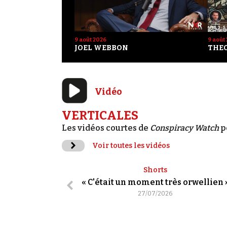
9 août 2026
9 août
JOEL WEBBON
THE
Vidéo
VERTICALES
Les vidéos courtes de
Conspiracy Watch
p
Voir toutes les vidéos
Shorts
« C'était un moment très orwellien 
27/07/2026