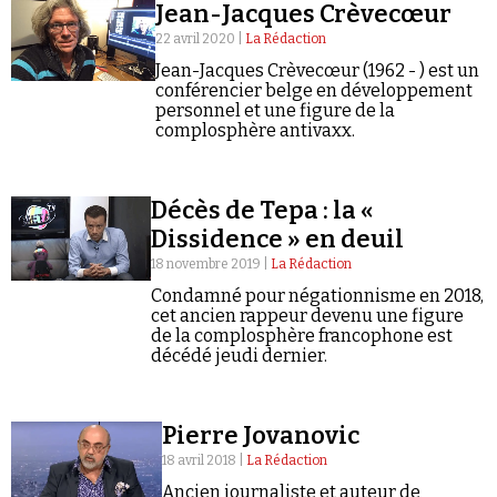
Jean-Jacques Crèvecœur
Se connecter
22 avril 2020 |
La Rédaction
Jean-Jacques Crèvecœur (1962 - ) est un
conférencier belge en développement
personnel et une figure de la
complosphère antivaxx.
Décès de Tepa : la «
Dissidence » en deuil
18 novembre 2019 |
La Rédaction
Condamné pour négationnisme en 2018,
cet ancien rappeur devenu une figure
de la complosphère francophone est
décédé jeudi dernier.
Pierre Jovanovic
18 avril 2018 |
La Rédaction
Ancien journaliste et auteur de