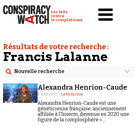
Cookies management panel
Conspiracy Watch :
Les faits
contre
le complotisme
Accueil
Résultats de votre recherche :
Analyses
Francis Lalanne
Conspipédia
Nouvelle recherche
Vidéos
Rechercher
Émissions
Alexandra Henrion-Caude
Date
4 août 2020 |
La Rédaction
Revues de presse
Alexandra Henrion-Caude est une
Rechercher dans tous les contenus
généticienne française, anciennement
affiliée à l'Inserm, devenue en 2020 une
Newsletter
figure de la complosphère «
Cibler votre recherche
Faire un don
coronasceptique ».
Demander à Vera
Rechercher