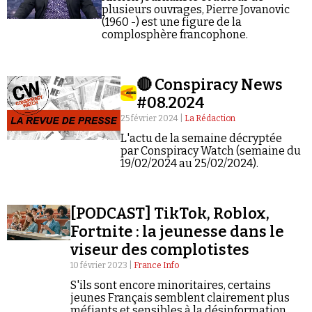
plusieurs ouvrages, Pierre Jovanovic
(1960 -) est une figure de la
complosphère francophone.
🔴 Conspiracy News
#08.2024
25 février 2024 |
La Rédaction
L'actu de la semaine décryptée
par Conspiracy Watch (semaine du
19/02/2024 au 25/02/2024).
[PODCAST] TikTok, Roblox,
Fortnite : la jeunesse dans le
viseur des complotistes
10 février 2023 |
France Info
S'ils sont encore minoritaires, certains
jeunes Français semblent clairement plus
méfiants et sensibles à la désinformation