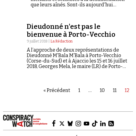
que leurs aînés. Sont-ils aujourd'hui
devenus une cible privilégiée de la
complosphère ?
Dieudonné n'est pas le
bienvenue à Porto-Vecchio
9 juillet 2018 |
La Rédaction
À l’approche de deux représentations de
Dieudonné M'Bala M'Bala à Porto-Vecchio
(Corse-du-Sud) et à Ajaccio les 15 et 16 juillet
2018, Georges Mela, le maire (LR) de Porto-
Vecchio a publié sur son compte Facebook un
statut s'opposant à la venue du comédien…
« Précédent
1
…
10
11
12