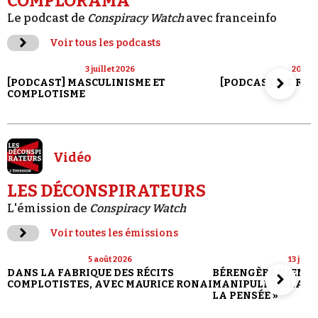
COMPLORAMA
Le podcast de
Conspiracy Watch
avec franceinfo
Voir tous les podcasts
3 juillet 2026
20 jui
[PODCAST] MASCULINISME ET
[PODCAST] LE RET
COMPLOTISME
Vidéo
LES DÉCONSPIRATEURS
L'émission de
Conspiracy Watch
Voir toutes les émissions
5 août 2026
13 juill
DANS LA FABRIQUE DES RÉCITS
BÉRENGÈRE VIENN
COMPLOTISTES, AVEC MAURICE RONAI
MANIPULE LA LANG
LA PENSÉE »