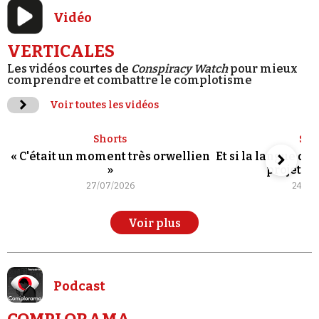
Vidéo
VERTICALES
Les vidéos courtes de
Conspiracy Watch
pour mieux
comprendre et combattre le complotisme
Voir toutes les vidéos
Shorts
Sho
« C'était un moment très orwellien
Et si la langue de
»
projet po
27/07/2026
24/07
Voir plus
Podcast