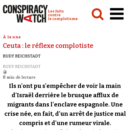
Cookies management panel
Conspiracy Watch :
Les faits
contre
le complotisme
Accueil
À la une
Ceuta : le réflexe complotiste
Analyses
RUDY REICHSTADT
Conspipédia
RUDY REICHSTADT
Vidéos
8 min de lecture
Émissions
Ils n'ont pu s'empêcher de voir la main
Revues de presse
d'Israël derrière le brusque afflux de
migrants dans l'enclave espagnole. Une
Newsletter
crise née, en fait, d'un arrêt de justice mal
Faire un don
compris et d'une rumeur virale.
Demander à Vera