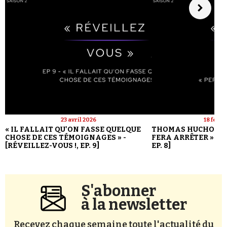
23 avril 2026
18 févri
« IL FALLAIT QU'ON FASSE QUELQUE
THOMAS HUCHON : 
CHOSE DE CES TÉMOIGNAGES » -
FERA ARRÊTER » - [
[RÉVEILLEZ-VOUS !, EP. 9]
EP. 8]
S'abonner
à la newsletter
Recevez chaque semaine toute l'actualité du