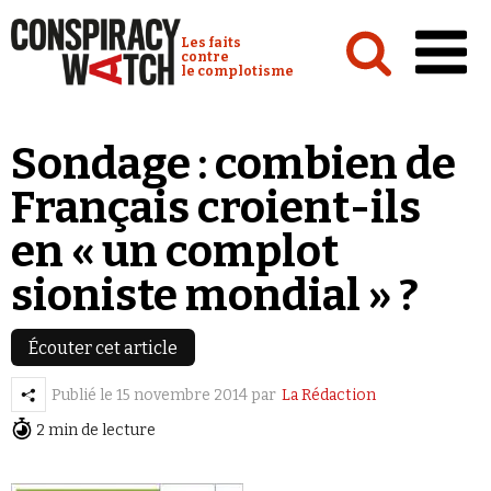
Cookies management panel
Conspiracy Watch :
Les faits
contre
le complotisme
Accueil
Sondage : combien de
Analyses
Français croient-ils
Conspipédia
en « un complot
Vidéos
sioniste mondial » ?
Émissions
Revues de presse
Écouter cet article
Publié le
15 novembre 2014
par
La Rédaction
Newsletter
2 min de lecture
Faire un don
Demander à Vera