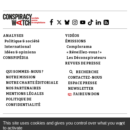
ANALYSES
VIDÉOS
Politique & société
ÉMISSIONS
International
Complorama
Idées & opinions
« Réveillez-vous ! »
CONSPIPÉDIA
Les Déconspirateurs
REVUES DE PRESSE
QUI SOMMES-NOUS ?
RECHERCHE
NOTRE MISSION
CONTACTEZ-NOUS
NOTRE CHARTE ÉDITORIALE
ESPACE PRESSE
NOS PARTENAIRES
NEWSLETTER
MENTIONS LÉGALES
FAIRE UN DON
POLITIQUE DE
CONFIDENTIALITÉ
© 2007-
2026
Conspiracy Watch
| Une réalisation de
This site uses cookies and gives you control over what you want
X
l'Observatoire du conspirationnisme (association loi de 1901) avec
to activate
le soutien de la Fondation pour la Mémoire de la Shoah.