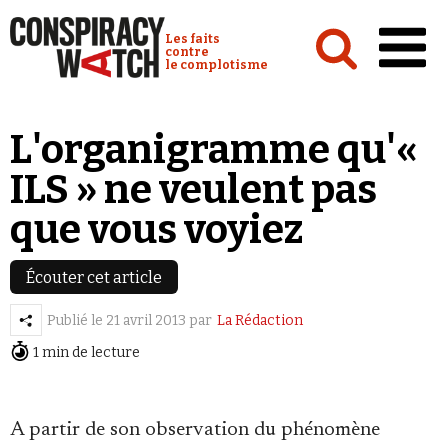
Cookies management panel
Conspiracy Watch :
Les faits
contre
le complotisme
Accueil
L'organigramme qu'«
Analyses
ILS » ne veulent pas
Conspipédia
que vous voyiez
Vidéos
Émissions
Écouter cet article
Revues de presse
Publié le
21 avril 2013
par
La Rédaction
1 min de lecture
Newsletter
Faire un don
A partir de son observation du phénomène
Demander à Vera