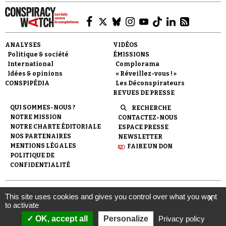
ANALYSES
VIDÉOS
Politique & société
ÉMISSIONS
International
Complorama
Idées & opinions
« Réveillez-vous ! »
CONSPIPÉDIA
Les Déconspirateurs
REVUES DE PRESSE
QUI SOMMES-NOUS ?
RECHERCHE
NOTRE MISSION
CONTACTEZ-NOUS
NOTRE CHARTE ÉDITORIALE
ESPACE PRESSE
NOS PARTENAIRES
NEWSLETTER
MENTIONS LÉGALES
FAIRE UN DON
POLITIQUE DE
CONFIDENTIALITÉ
© 2007-
2026
Conspiracy Watch
| Une réalisation de
This site uses cookies and gives you control over what you want
X
l'Observatoire du conspirationnisme (association loi de 1901) avec
to activate
le soutien de la Fondation pour la Mémoire de la Shoah.
OK, accept all
Personalize
Privacy policy