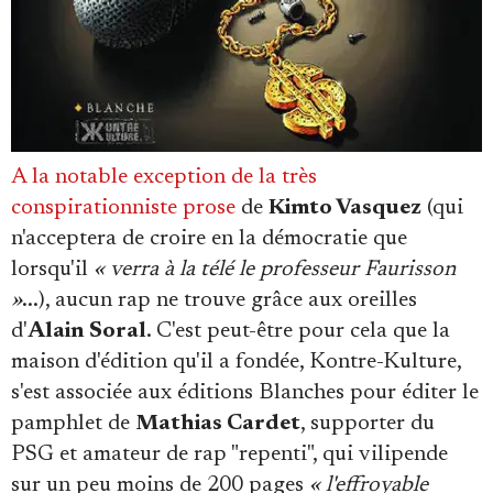
Se connecter
A la notable exception de la très
conspirationniste prose
de
Kimto Vasquez
(qui
n'acceptera de croire en la démocratie que
lorsqu'il
« verra à la télé le professeur Faurisson
»
...), aucun rap ne trouve grâce aux oreilles
d'
Alain Soral
. C'est peut-être pour cela que la
maison d'édition qu'il a fondée, Kontre-Kulture,
s'est associée aux éditions Blanches pour éditer le
pamphlet de
Mathias Cardet
, supporter du
PSG et amateur de rap "repenti", qui vilipende
sur un peu moins de 200 pages
« l'effroyable