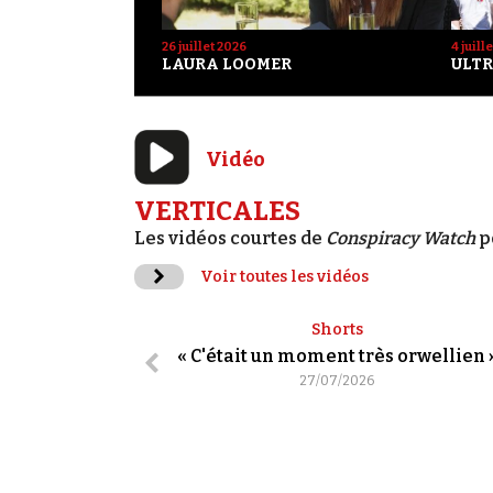
26 juillet 2026
4 juill
LAURA LOOMER
ULTR
Vidéo
VERTICALES
Les vidéos courtes de
Conspiracy Watch
p
Voir toutes les vidéos
Shorts
« C'était un moment très orwellien 
27/07/2026