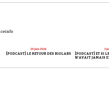
nceinfo
20 juin 2026
5 j
[PODCAST] LE RETOUR DES BIOLABS
[PODCAST] ET SI 
N'AVAIT JAMAIS E