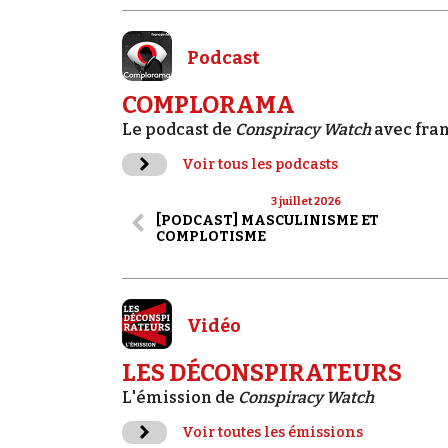
Podcast
COMPLORAMA
Le podcast de
Conspiracy Watch
avec fra
Voir tous les podcasts
3 juillet 2026
[PODCAST] MASCULINISME ET
COMPLOTISME
Vidéo
LES DÉCONSPIRATEURS
L'émission de
Conspiracy Watch
Voir toutes les émissions