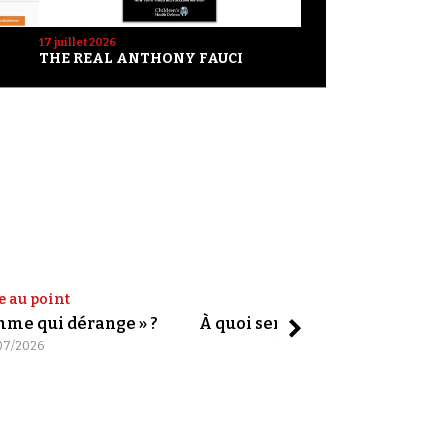
17 juillet 2026
THE REAL ANTHONY FAUCI
e au point
Shorts
omme qui dérange » ?
À quoi servent les slogans ?
07/2026
20/07/2026