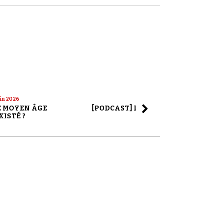
uin 2026
22 mai 2026
LE MOYEN ÂGE
[PODCAST] LA SAGA ALEX JONES
XISTÉ ?