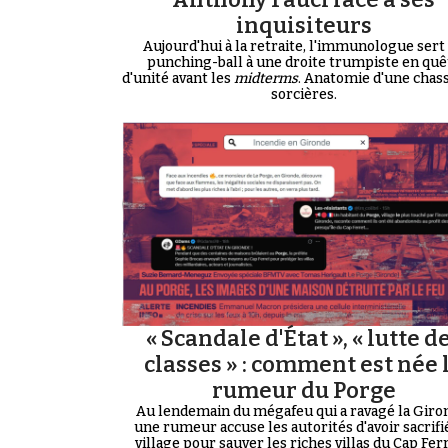
inquisiteurs
Aujourd'hui à la retraite, l'immunologue sert
punching-ball à une droite trumpiste en quê
d'unité avant les
midterms
. Anatomie d'une chas
sorcières.
« Scandale d'État », « lutte d
classes » : comment est née 
rumeur du Porge
Au lendemain du mégafeu qui a ravagé la Giro
une rumeur accuse les autorités d'avoir sacrifi
village pour sauver les riches villas du Cap Ferre