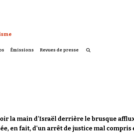
 Watch :
tisme
os
Émissions
Revues de presse
oir la main d'Israël derrière le brusque affl
e, en fait, d'un arrêt de justice mal compris