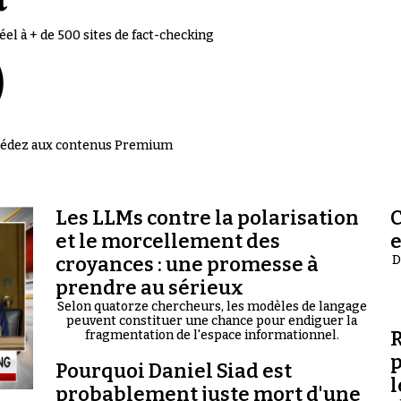
el à + de 500 sites de fact-checking
accédez aux contenus Premium
Les LLMs contre la polarisation
C
et le morcellement des
croyances : une promesse à
D
prendre au sérieux
Selon quatorze chercheurs, les modèles de langage
peuvent constituer une chance pour endiguer la
R
fragmentation de l'espace informationnel.
p
Pourquoi Daniel Siad est
l
probablement juste mort d'une