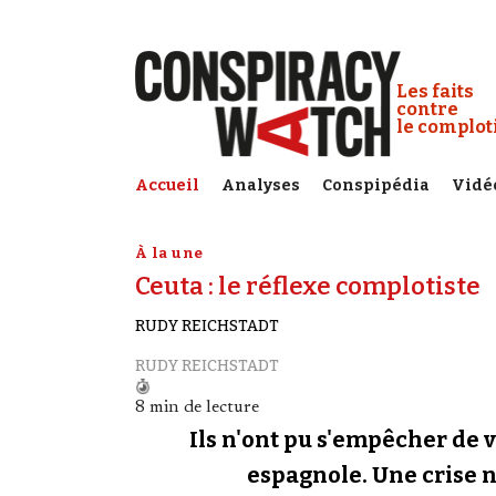
Cookies management panel
Conspiracy
Les faits
contre
le complo
Accueil
Analyses
Conspipédia
Vidé
À la une
Ceuta : le réflexe complotiste
RUDY REICHSTADT
RUDY REICHSTADT
8 min de lecture
Ils n'ont pu s'empêcher de v
espagnole. Une crise né