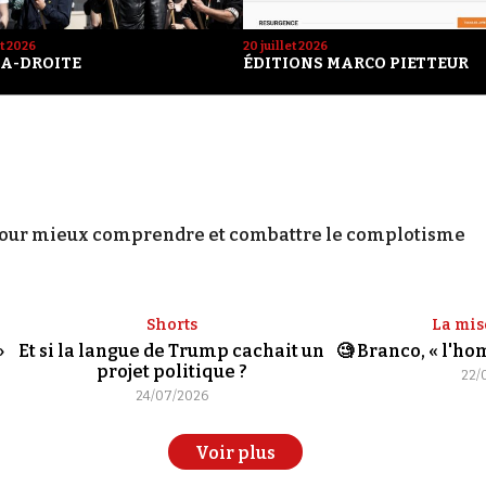
et 2026
20 juillet 2026
A-DROITE
ÉDITIONS MARCO PIETTEUR
our mieux comprendre et combattre le complotisme
Shorts
La mis
»
Et si la langue de Trump cachait un
🧐 Branco, « l'h
projet politique ?
22/
24/07/2026
Voir plus