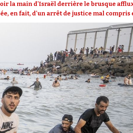
oir la main d'Israël derrière le brusque affl
e, en fait, d'un arrêt de justice mal compris