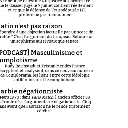
Ni « délit de Palestine » ni justice aux ordres : ce
ue le dossier jugé le 7 juillet contient réellement
– et ce que la défense de l'eurodéputée LFI
préfère ne pas mentionner.
atio n'est pas raison
épondre à une objection factuelle par un score de
iralité ? C'est l'argument du troupeau. Retour sur
un sophisme aussi vieux que tenace.
PODCAST] Masculinisme et
complotisme
Rudy Reichstadt et Tristan Mendès France
écryptent et analysent, dans ce nouveau numéro
de Complorama, les liens entre cette idéologie
antiféministe et le complotisme.
arbie négationniste
Mars 1973 : dans
Paris Match
, l'ancien officier SS
déroule déjà l'argumentaire négationniste. Cinq
ans avant que Faurisson ne le rende tristement
célèbre.