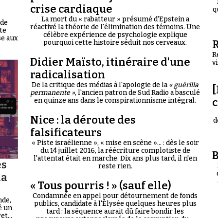
crise cardiaque
q
La mort du « rabatteur » présumé d'Epstein a
 de
réactivé la théorie de l'élimination des témoins. Une
te
célèbre expérience de psychologie explique
se aux
R
pourquoi cette histoire séduit nos cerveaux.
R
Didier Maïsto, itinéraire d'une
v
radicalisation
De la critique des médias à l'apologie de la
« guérilla
[
permanente »
, l'ancien patron de Sud Radio a basculé
en quinze ans dans le conspirationnisme intégral.
Nice : la déroute des
d
falsificateurs
« Piste israélienne », « mise en scène »... : dès le soir
du 14 juillet 2016, la réécriture complotiste de
B
l'attentat était en marche. Dix ans plus tard, il n'en
es
reste rien.
la
« Tous pourris ! » (sauf elle)
Condamnée en appel pour détournement de fonds
nde,
publics, candidate à l'Élysée quelques heures plus
é un
tard : la séquence aurait dû faire bondir les
t...