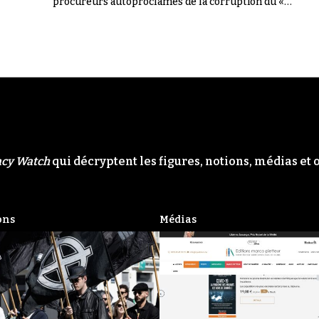
procureurs autoproclamés de la corruption du «
Système ». Il n'en a rien été.
acy Watch
qui décryptent les figures, notions, médias et 
ons
Médias