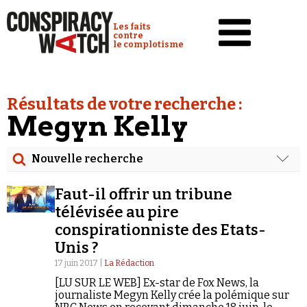
Cookies management panel
Conspiracy Watch :
Les faits
contre
le complotisme
Accueil
Résultats de votre recherche :
Analyses
Megyn Kelly
Conspipédia
Nouvelle recherche
Vidéos
Rechercher
Émissions
Faut-il offrir un tribune
Date
télévisée au pire
Revues de presse
conspirationniste des Etats-
Rechercher dans tous les contenus
Unis ?
Newsletter
17 juin 2017 |
La Rédaction
Cibler votre recherche
Faire un don
[LU SUR LE WEB] Ex-star de Fox News, la
journaliste Megyn Kelly crée la polémique sur
Demander à Vera
Rechercher