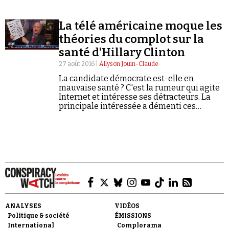
services de renseignement américains eux-
mêmes.
La télé américaine moque les
théories du complot sur la
santé d'Hillary Clinton
27 août 2016 |
Allyson Jouin-Claude
La candidate démocrate est-elle en
mauvaise santé ? C'est la rumeur qui agite
Internet et intéresse ses détracteurs. La
principale intéressée a démenti ces
accusations farfelues.
ANALYSES
VIDÉOS
Politique & société
ÉMISSIONS
International
Complorama