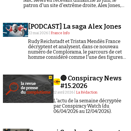
NBC News en recevant dimanche 18 juin, le
Se connecter
patron d'un site d'extrême droite, Alex Jones,
adeptes des thèses complotistes et proche de
Donald Trump. Certains annonceurs ont déjà
suspendu leurs publicités.
[PODCAST] La saga Alex Jones
22 mai 2026 |
France Info
Rudy Reichstadt et Tristan Mendès France
décryptent et analysent, dans ce nouveau
numéro de Complorama, le parcours de cet
homme considéré comme l'une des figures
les plus influentes du conspirationnisme aux
États-Unis.
🔴 Conspiracy News
#15.2026
12 avril 2026 |
La Rédaction
L'actu de la semaine décryptée
par Conspiracy Watch (du
06/04/2026 au 12/04/2026).