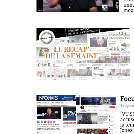
immi
moqu
Focu
4 septe
[VU S
accus
la tem
Jones.