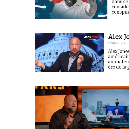
Rechercher dans tous les contenus
dans ce
considé
conspir
Cibler votre recherche
Rechercher
Alex J
1 mai 2026 |
Alex Jone
américain
animateur
ère de la 