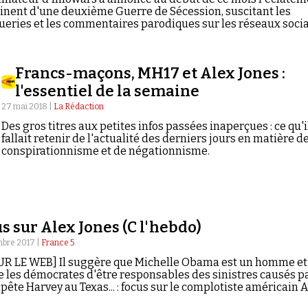
nent d'une deuxième Guerre de Sécession, suscitant les
eries et les commentaires parodiques sur les réseaux soci
Francs-maçons, MH17 et Alex Jones :
l'essentiel de la semaine
27 mai 2018 |
La Rédaction
Des gros titres aux petites infos passées inaperçues : ce qu'i
fallait retenir de l'actualité des derniers jours en matière d
conspirationnisme et de négationnisme.
s sur Alex Jones (C l'hebdo)
mbre 2017 |
France 5
UR LE WEB] Il suggère que Michelle Obama est un homme et
e les démocrates d'être responsables des sinistres causés p
pête Harvey au Texas... : focus sur le complotiste américain 