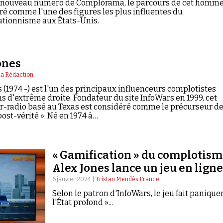
 nouveau numéro de Complorama, le parcours de cet homm
ré comme l'une des figures les plus influentes du
ationnisme aux États-Unis.
ones
La Rédaction
s (1974 -) est l'un des principaux influenceurs complotistes
s d'extrême droite. Fondateur du site InfoWars en 1999, cet
-radio basé au Texas est considéré comme le précurseur de 
post-vérité ». Né en 1974 à…
« Gamification » du complotisme
Alex Jones lance un jeu en ligne
6 janvier 2024 |
Tristan Mendès France
Selon le patron d'InfoWars, le jeu fait paniquer
l'État profond »...