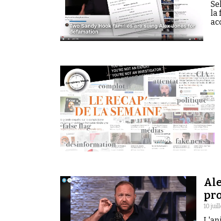
Se
la
ac
Ale
pr
10 juil
L'an