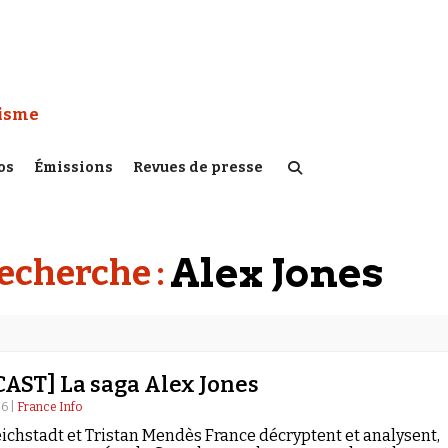
 Watch :
tisme
os
Émissions
Revues de presse
Alex Jones
recherche :
AST] La saga Alex Jones
6 |
France Info
ichstadt et Tristan Mendès France décryptent et analysent,