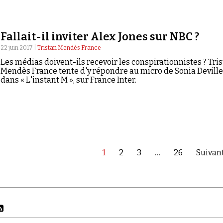
Fallait-il inviter Alex Jones sur NBC ?
22 juin 2017 |
Tristan Mendès France
Les médias doivent-ils recevoir les conspirationnistes ? Tri
Mendès France tente d'y répondre au micro de Sonia Deville
dans « L'instant M », sur France Inter.
1
2
3
…
26
Suivant