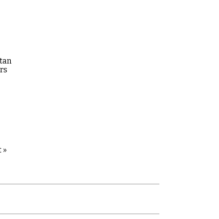
stan
rs
 »