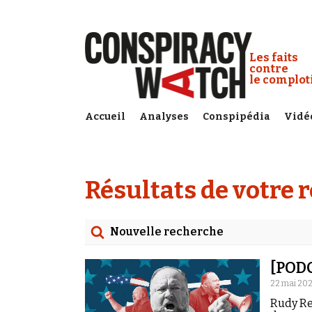
Cookies management panel
Conspiracy
Les faits
contre
le complo
Accueil
Analyses
Conspipédia
Vidé
Résultats de votre 
Nouvelle recherche
Rechercher
[PODC
Date
22 mai 202
Rudy Re