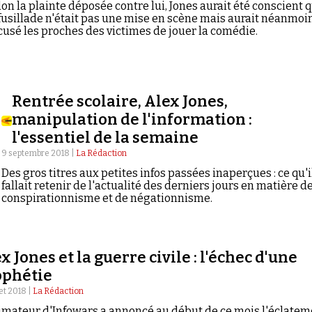
lon la plainte déposée contre lui, Jones aurait été conscient 
 fusillade n'était pas une mise en scène mais aurait néanmoi
cusé les proches des victimes de jouer la comédie.
Rentrée scolaire, Alex Jones,
manipulation de l'information :
l'essentiel de la semaine
9 septembre 2018 |
La Rédaction
Des gros titres aux petites infos passées inaperçues : ce qu'i
fallait retenir de l'actualité des derniers jours en matière d
conspirationnisme et de négationnisme.
x Jones et la guerre civile : l'échec d'une
ophétie
let 2018 |
La Rédaction
imateur d'Infowars a annoncé au début de ce mois l'éclatem